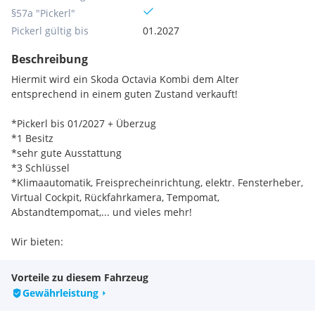
§57a "Pickerl"
Pickerl gültig bis
01.2027
Beschreibung
Hiermit wird ein Skoda Octavia Kombi dem Alter
entsprechend in einem guten Zustand verkauft!
*Pickerl bis 01/2027 + Überzug
*1 Besitz
*sehr gute Ausstattung
*3 Schlüssel
*Klimaautomatik, Freisprecheinrichtung, elektr. Fensterheber,
Virtual Cockpit, Rückfahrkamera, Tempomat,
Abstandtempomat,... und vieles mehr!
Wir bieten:
Eintausch (mit Ihrem Gebrauchtwagen)
Finanzierung (direkt bei uns im Haus)
Vorteile zu diesem Fahrzeug
Zustellung Österreich weit
Gewährleistung