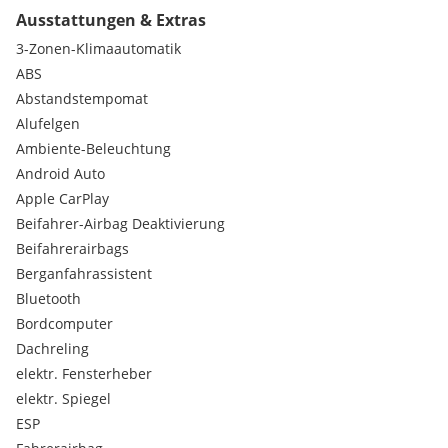
Einfach anrufen und einen Termin vereinbaren!
Ausstattungen & Extras
Achtung:
3-Zonen-Klimaautomatik
Wir haben zwei Standorte. Für eine Besichtigung oder
ABS
Probefahrt ist eine telefonische Kontaktaufnahme erwünscht.
Abstandstempomat
Alufelgen
*Irrtümer, Zwischenverkauf und Eingabefehler vorbehalten*
Ambiente-Beleuchtung
Auch an Sonn- und Feiertagen!
Android Auto
Apple CarPlay
Beifahrer-Airbag Deaktivierung
Beifahrerairbags
Berganfahrassistent
Bluetooth
Bordcomputer
Dachreling
elektr. Fensterheber
elektr. Spiegel
ESP