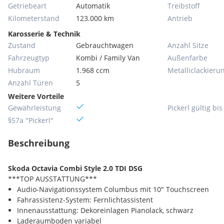
Getriebeart
Automatik
Treibstoff
Kilometerstand
123.000 km
Antrieb
Karosserie & Technik
Zustand
Gebrauchtwagen
Anzahl Sitze
Fahrzeugtyp
Kombi / Family Van
Außenfarbe
Hubraum
1.968 ccm
Metallic­lackieru
Anzahl Türen
5
Weitere Vorteile
Gewährleistung
Pickerl gültig bis
§57a "Pickerl"
Beschreibung
Skoda Octavia Combi Style 2.0 TDI DSG
***TOP AUSSTATTUNG***
Audio-Navigationssystem Columbus mit 10" Touchscreen
Fahrassistenz-System: Fernlichtassistent
Innenausstattung: Dekoreinlagen Pianolack, schwarz
Laderaumboden variabel