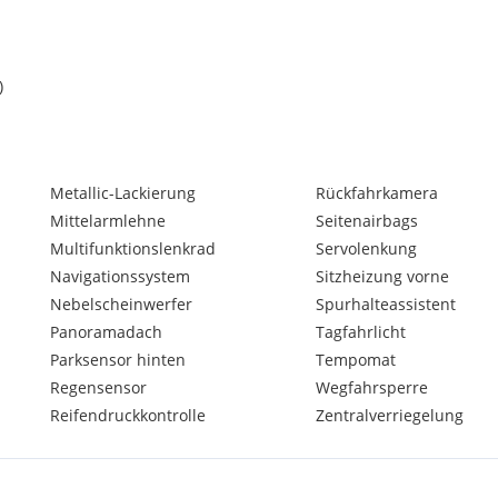
)
e und 1 x im Innenspiegel
Metallic-Lackierung
Rückfahrkamera
Mittelarmlehne
Seitenairbags
Multifunktionslenkrad
Servolenkung
Navigationssystem
Sitzheizung vorne
Nebelscheinwerfer
Spurhalteassistent
Panoramadach
Tagfahrlicht
Parksensor hinten
Tempomat
Regensensor
Wegfahrsperre
Reifendruckkontrolle
Zentralverriegelung