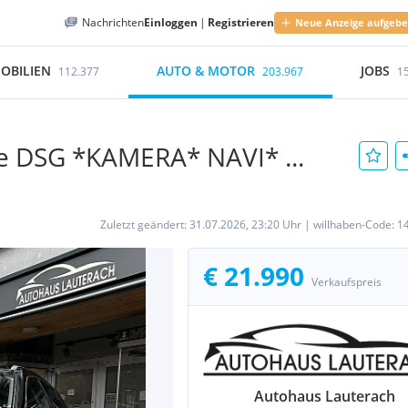
Nachrichten
Einloggen
|
Registrieren
Neue Anzeige aufgeb
OBILIEN
AUTO & MOTOR
JOBS
112.377
203.967
1
le DSG *KAMERA* NAVI* ...
Zuletzt geändert:
31.07.2026, 23:20 Uhr
|
willhaben-Code:
1
€ 21.990
Verkaufspreis
Autohaus Lauterach