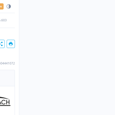
en
5.603
404441072