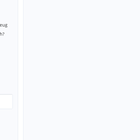
zeug
h?