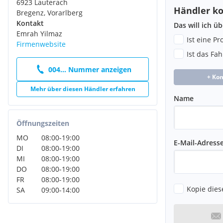
6923 Lauterach
Lenkrad (Leder) mit Multifunktion
Händler ko
Bregenz, Vorarlberg
Lenksäule (Lenkrad) verstellbar (vertikal / axial)
Kontakt
Das will ich ü
Licht- und Regensensor
Emrah Yilmaz
Lichtassistent (Coming Home, Leaving Home)
Ist eine P
Firmenwebsite
Mittelarmlehne hinten
Ist das Fa
Mittelarmlehne vorn
004... Nummer anzeigen
Motor 2,0 Ltr. - 110 kW TDI
+ Ko
Nebelscheinwerfer LED
Mehr über diesen Händler erfahren
Notrufsystem
Name
Parkbremse elektronisch
Phonebox
Radioempfang digital (DAB+)
Öffnungszeiten
Reifen-Reparaturkit
MO
08:00
-
19:00
E-Mail-Adress
Reifendruck-Kontrollsystem
DI
08:00
-
19:00
Rußpartikelfilter
MI
08:00
-
19:00
Rücksitzlehne geteilt/klappbar
DO
08:00
-
19:00
Schadstoffarm nach Abgasnorm Euro 6d-TEMP
FR
08:00
-
19:00
Scheibenwaschdüsen heizbar
Kopie dies
SA
09:00
-
14:00
Scheinwerfer LED
Schließ-/Startsystem Kessy
Seitenairbag vorn