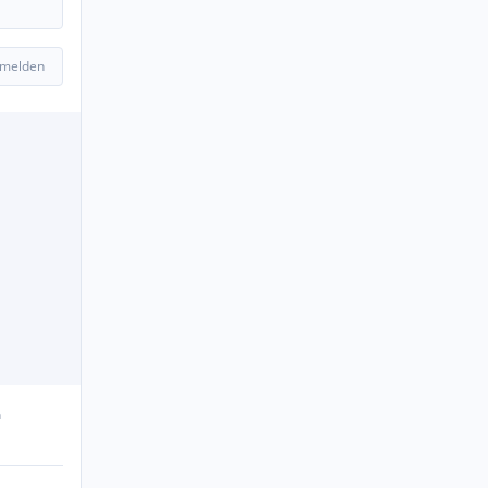
 melden
n