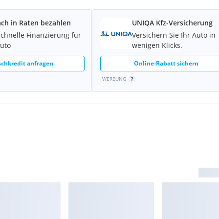
ach in Raten bezahlen
UNIQA Kfz-Versicherung
schnelle Finanzierung für
Versichern Sie Ihr Auto in
Auto
wenigen Klicks.
chkredit anfragen
Online-Rabatt sichern
WERBUNG
unktion (Frontradar-
Brake)
ent