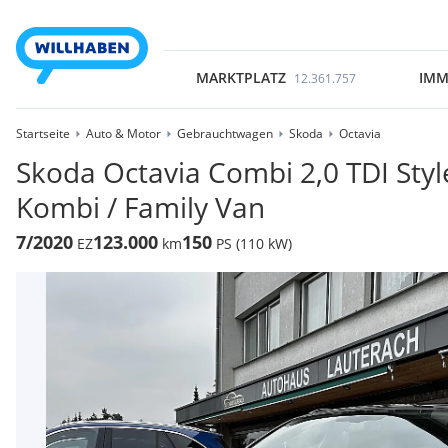
MARKTPLATZ
IMM
12.361.757
Startseite
Auto & Motor
Gebrauchtwagen
Skoda
Octavia
Skoda Octavia Combi 2,0 TDI Sty
Kombi / Family Van
7/2020
123.000
150
EZ
km
PS (110 kW)