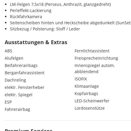
LM-Felgen 7,5x18 (Perseus, Anthrazit, glanzgedreht)
Perleffekt-Lackierung
Rückfahrkamera
Seitenscheiben hinten und Heckscheibe abgedunkelt (SunSet
Sitzbezug / Polsterung: Stoff / Leder
Sport-Fahrwerk
Steckdose 230V inkl. USB-Anschlüsse Typ C, 2 x für 2.Sitzreih
Ausstattungen & Extras
(nur Ladefunktion)
ABS
Fernlichtassistent
8 Lautsprecher
Alufelgen
Freisprecheinrichtung
Ablagefach für Regenschirm
Beifahrerairbags
Innenspiegel autom.
Ablagefach mit Cargo-Organizer (Gepäck-/Laderaum)
abblendend
Ablagetasche an Vordersitzlehnen
Berganfahrassistent
Airbag Beifahrerseite abschaltbar
ISOFIX
Dachreling
Airbag Fahrer-/Beifahrerseite
Klimaanlage
elektr. Fensterheber
Ambiente-Beleuchtung LED
Kopfairbags
elektr. Spiegel
Anti-Blockier-System (ABS)
LED-Scheinwerfer
ESP
Antriebs-Schlupfregelung (ASR)
Lordosenstütze
Außenspiegel elektr. anklappbar
Fahrerairbag
Außenspiegel elektr. verstell- und heizbar
Außenspiegel mit Abblendautomatik, links
Außenspiegel mit Spiegelabsenkung und Memoryfunktion