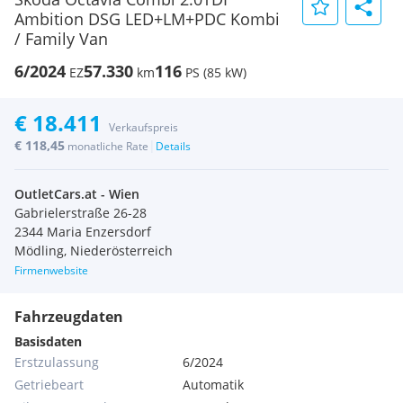
Ambition DSG LED+LM+PDC Kombi
/ Family Van
6/2024
57.330
116
EZ
km
PS (85 kW)
€ 18.411
Verkaufspreis
€ 118,45
|
monatliche Rate
Details
OutletCars.at - Wien
Gabrielerstraße 26-28
2344 Maria Enzersdorf
Mödling, Niederösterreich
Firmenwebsite
Fahrzeugdaten
Basisdaten
Erstzulassung
6/2024
Getriebeart
Automatik