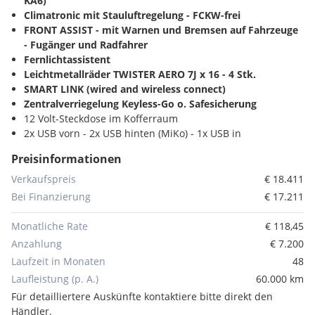
KA6)
Climatronic mit Stauluftregelung - FCKW-frei
FRONT ASSIST - mit Warnen und Bremsen auf Fahrzeuge
- Fugänger und Radfahrer
Fernlichtassistent
Leichtmetallräder TWISTER AERO 7J x 16 - 4 Stk.
SMART LINK (wired and wireless connect)
Zentralverriegelung Keyless-Go o. Safesicherung
12 Volt-Steckdose im Kofferraum
2x USB vorn - 2x USB hinten (MiKo) - 1x USB in
Sicherheitsinnenspiegel
Preisinformationen
4 Türen
7-Gang-Automatikgetriebe
Verkaufspreis
€ 18.411
8 Lautsprecher ( passiv )
Bei Finanzierung
€ 17.211
A8
Abdeckungen für Leichtmetallräder
Monatliche Rate
€ 118,45
Abgasendrohr hinten (Standard)
Anzahlung
€ 7.200
Ablagekästen im Kofferraum
Laufzeit in Monaten
48
Ablagenpaket mit Ablagebox unter Beifahrersitz -
Laufleistung (p. A.)
60.000 km
Armaturentafel Standard
Aussen-Sound Standard
Für detailliertere Auskünfte kontaktiere bitte direkt den
Aussenspiegelgehäuse und diverse Anbauteile in
Händler.