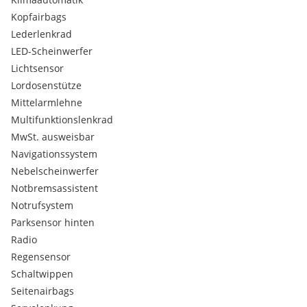
Höheneinstellung
Kopfairbags
Dreipunkt-Automatikgurt für mittleren Fondsitz
Lederlenkrad
Dämpfung hintenBasis 1
Dämpfung vorn
LED-Scheinwerfer
Einparkhilfe
Lichtsensor
Elektrische Luftzusatzheizung
Lordosenstütze
Entriegelung Heckklappe
Mittelarmlehne
Entriegelung Hintersitz Standard
Multifunktionslenkrad
Fahrerknieairbag
Fahrzeugklassen-Differenzierung -5EN- Stossfänger
MwSt. ausweisbar
Standard
Navigationssystem
Federbereich 06 nur Einbausteuerung keine
Nebelscheinwerfer
Bedarfsprognose
Notbremsassistent
Fertigungsablauf Standard
Notrufsystem
Feststellbremse
Formteilhimmel ungeteilt
Parksensor hinten
Frontantrieb
Radio
Fusshebelwerk Standard
Regensensor
Fussmatten vorn und hinten
Schaltwippen
Gepäckraumabdeckung - schiebbar
Seitenairbags
Gepäckraumbeleuchtung