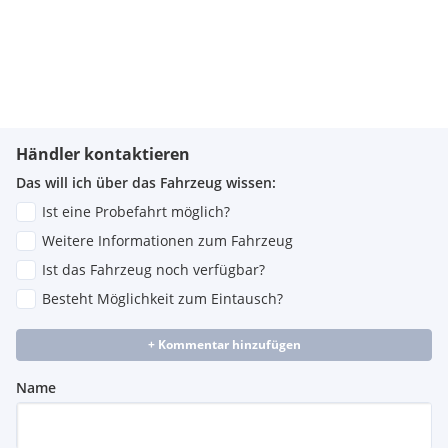
akustisch
Heckscheibenwischer AERO
LED- Hauptscheinwerfer
Nebelschlusslicht einseitig - Rückfahrlicht beidseitig
Extras:
Händler kontaktieren
LED+LM+PDC
Das will ich über das Fahrzeug wissen:
Ist eine Probefahrt möglich?
Weitere Informationen zum Fahrzeug
Ist das Fahrzeug noch verfügbar?
Besteht Möglichkeit zum Eintausch?
+ Kommentar hinzufügen
Name