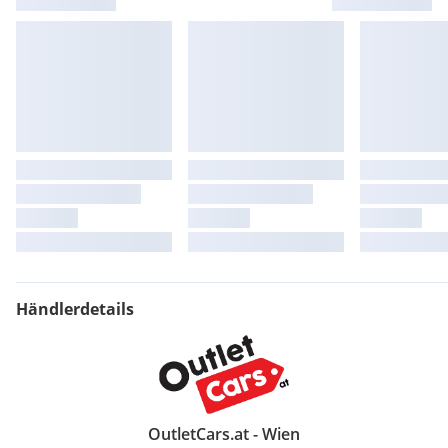
Mittelarmlehne
SKODA AUTO a.s. - Mlada Boleslav
Scheiben seitlich und hinten in Wärmeschutzverglasung
Scheibenbremsen hinten
Scheibenbremsen vorn (Geomet D)
Scheibenwischer-Intervallschaltung mit Licht/Regensensor
Schriftzugsatz in Grundausführung
Schwarz
Seitenairbag vorn - mit Kopfairbag und Interaktionsairbag
vorn
Serienkraftstofferstbefüllung (6L)
Serviceanzeige 30000 km oder 2 Jahre ( variabel )
Servolenkung - geschwindigkeitsabhängig (Servotronic)
Sicherheitsinnenspiegel automatisch abblendbar
Sitzbezüge in Stoff
Händlerdetails
Sonnenblenden mit Spiegel auf Beifahrerseite und Airbag-
Label auf Sonnenblende
Spezielles Typschild für EG für M1-Pkw
Sprachsteuerung
Stabilisator vorn
Standard-Klimazonen
OutletCars.at - Wien