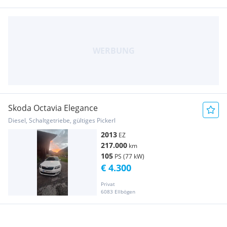
Skoda Octavia Elegance
Diesel, Schaltgetriebe, gültiges Pickerl
2013
EZ
217.000
km
105
PS (77 kW)
€ 4.300
Privat
6083 Ellbögen