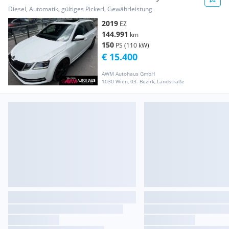
Limited | AHK |...
Diesel, Automatik, gültiges Pickerl, Gewährleistung
2019
EZ
144.991
km
150
PS (110 kW)
€ 15.400
AWM Autohaus GmbH
1030 Wien, 03. Bezirk, Landstraße