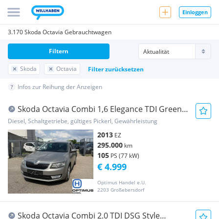
Einloggen
3.170 Skoda Octavia Gebrauchtwagen
Filtern
Skoda
Octavia
Filter zurücksetzen
Infos zur Reihung der Anzeigen
Skoda Octavia Combi 1,6 Elegance TDI Green
tec
Diesel, Schaltgetriebe, gültiges Pickerl, Gewährleistung
2013
EZ
295.000
km
105
PS (77 kW)
€ 4.999
Optimus Handel e.U.
2203 Großebersdorf
Skoda Octavia Combi 2.0 TDI DSG Style