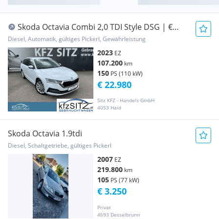
Skoda Octavia Combi 2,0 TDI Style DSG | €
47.200
Diesel, Automatik, gültiges Pickerl, Gewährleistung
2023
EZ
107.200
km
150
PS (110 kW)
€ 22.980
Sitz KFZ - Handels GmbH
4053 Haid
Skoda Octavia 1.9tdi
Diesel, Schaltgetriebe, gültiges Pickerl
2007
EZ
219.800
km
105
PS (77 kW)
€ 3.250
Privat
4693 Desselbrunn