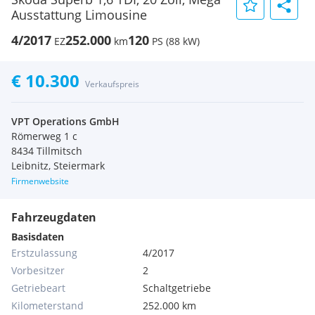
Ausstattung Limousine
4/2017
252.000
120
EZ
km
PS (88 kW)
€ 10.300
Verkaufspreis
VPT Operations GmbH
Römerweg 1 c
8434 Tillmitsch
Leibnitz, Steiermark
Firmenwebsite
Fahrzeugdaten
Basisdaten
Erstzulassung
4/2017
Vorbesitzer
2
Getriebeart
Schaltgetriebe
Kilometerstand
252.000 km