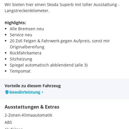
Wir bieten hier einen Skoda Superb mit toller Ausstattung -
Langstreckenkilometer.
Highlights:
Alle Bremsen neu
Service neu
20 Zoll Felgen & Fahrwerk gegen Aufpreis, sonst mir
Originalbereifung
Rückfahrkamera
Sitzheizung
Spiegel automatisch abblendend (alle 3)
Tempomat
Multifunktion
Soundsystem
Vorteile zu diesem Fahrzeug
Navigation
Gewährleistung
Klimaautomatik
Sparsamer 1,6 TDI Motor
Ausstattungen & Extras
Fixpreis! Sie erhalten beim Kauf noch eine Tankfüllung für
Ihr neues Fahrzeug.
2-Zonen-Klimaautomatik
ABS
Gerne tauschen wir auch Ihr Fahrzeug ein.