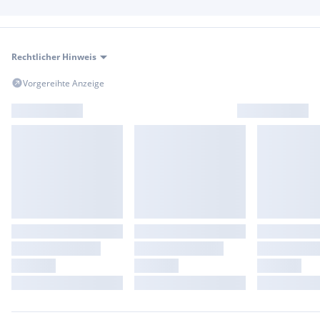
Chromrahmen um die Seitenfenster
Dachhaltegriffe vorne und hinten mit Silikonbremse
Einstiegsleisten vorne und hinten
Fußraumbeleuchtung für Fahrer und Beifahrer
Rechtlicher Hinweis
Kühlergrill mit verchromten Lamellenfronten
Sicherheitswarnlicht an den vorderen und Rückstrahler an
Vorgereihte Anzeige
den hinteren Türen
Türgriffe beleuchtet
Ablagefach (mit Deckel) unter dem Beifahrersitz
Dekoreinlagen "Style Anthrazit-Brushed" in der
Mittelkonsole und in den Türen
Sonnenschutzrollo für die Heckscheibe, mechanisch
Ablagefächer seitlich mit Fixierelementen (Gepäckraum
links und rechts)