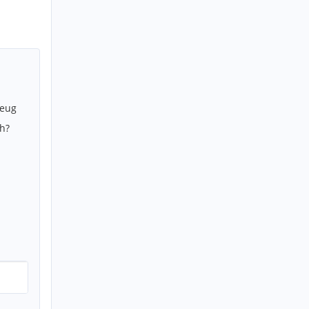
zeug
h?