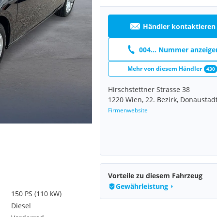
Händler kontaktieren
004... Nummer anzeige
Mehr von diesem Händler
430
Hirschstettner Strasse 38
1220 Wien, 22. Bezirk, Donaustad
Firmenwebsite
Vorteile zu diesem Fahrzeug
Gewährleistung
150 PS (110 kW)
Diesel