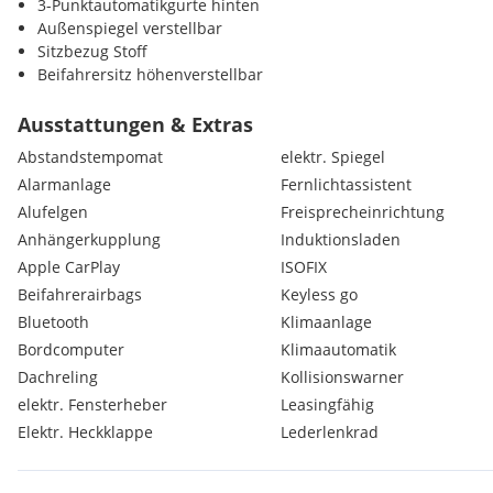
3-Punktautomatikgurte hinten
Außenspiegel verstellbar
Sitzbezug Stoff
Beifahrersitz höhenverstellbar
Make-up Spiegel beleuchtet
Verkehrszeichenerkennung
Ausstattungen & Extras
Müdigkeitserkennung
Abstandstempomat
elektr. Spiegel
Seitenfenster ab B-Säule abgedunkelt
Alarmanlage
Fernlichtassistent
Radio
Alufelgen
Freisprecheinrichtung
DAB-Radio
Fenster in Hecktür
Anhängerkupplung
Induktionsladen
Heckklappe
Apple CarPlay
ISOFIX
Ladeboden variabel
Beifahrerairbags
Keyless go
Bluetooth
Klimaanlage
Bordcomputer
Klimaautomatik
Dachreling
Kollisionswarner
elektr. Fensterheber
Leasingfähig
Elektr. Heckklappe
Lederlenkrad