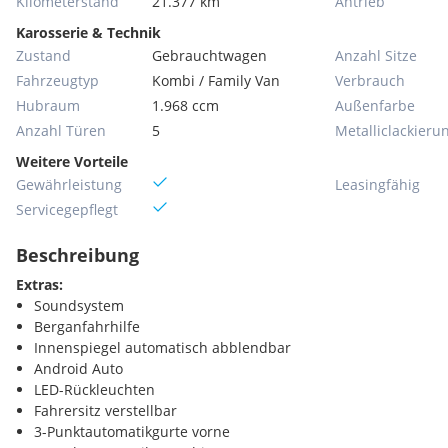
Kilometerstand
21.377 km
Antrieb
Karosserie & Technik
Zustand
Gebrauchtwagen
Anzahl Sitze
Fahrzeugtyp
Kombi / Family Van
Verbrauch
Hubraum
1.968 ccm
Außenfarbe
Anzahl Türen
5
Metallic­lackieru
Weitere Vorteile
Gewährleistung
Leasingfähig
Servicegepflegt
Beschreibung
Extras:
Soundsystem
Berganfahrhilfe
Innenspiegel automatisch abblendbar
Android Auto
LED-Rückleuchten
Fahrersitz verstellbar
3-Punktautomatikgurte vorne