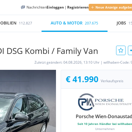
Nachrichten
Einloggen
|
Registrieren
Neue Anzeige aufgeb
OBILIEN
AUTO & MOTOR
JOBS
112.827
207.675
1
I DSG Kombi / Family Van
Zuletzt geändert:
04.08.2026, 13:10 Uhr
|
willhaben-Code:
€ 41.990
Verkaufspreis
Porsche Wien-Donaustad
Seit
10
Jahren Händler bei willhabe
Unternehmen