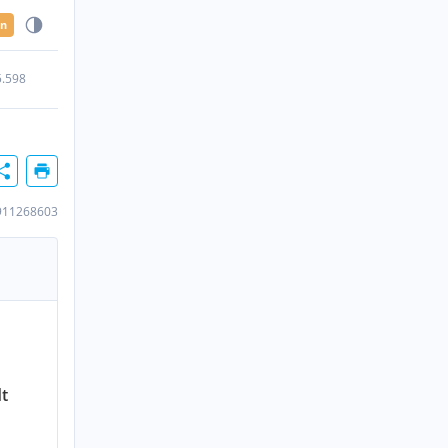
en
5.598
911268603
t
n