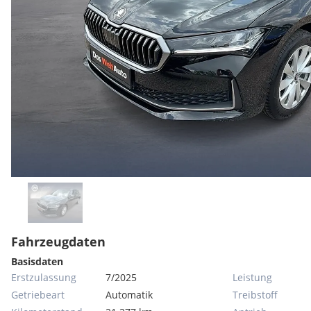
Fahrzeugdaten
Basisdaten
Erstzulassung
7/2025
Leistung
Getriebeart
Automatik
Treibstoff