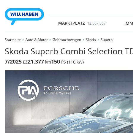
MARKTPLATZ
IMM
12.567.567
Startseite
Auto & Motor
Gebrauchtwagen
Skoda
Superb
Skoda Superb Combi Selection TD
7/2025
21.377
150
EZ
km
PS (110 kW)