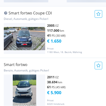
Smart fortwo Coupe CDI
Diesel, Automatik, gültiges Pickerl
2005
EZ
117.000
km
41
PS (30 kW)
€ 1.650
Privat
1180 Wien, 18. Bezirk, Währing
Smart fortwo
Benzin, Automatik, gültiges Pickerl
2011
EZ
38.694
km
61
PS (45 kW)
€ 5.900
Privat
6020 Innsbruck