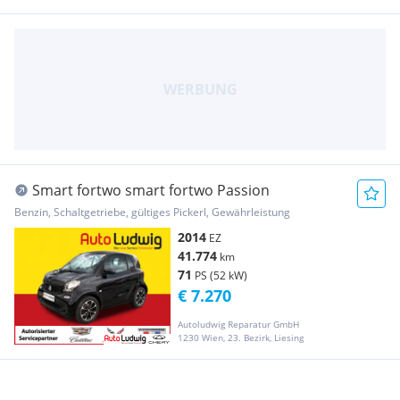
Smart fortwo smart fortwo Passion
Benzin, Schaltgetriebe, gültiges Pickerl, Gewährleistung
2014
EZ
41.774
km
71
PS (52 kW)
€ 7.270
Autoludwig Reparatur GmbH
1230 Wien, 23. Bezirk, Liesing