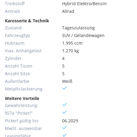
Treibstoff
Hybrid Elektro/Benzin
Antrieb
Allrad
Karosserie & Technik
Zustand
Tageszulassung
Fahrzeugtyp
SUV / Geländewagen
Hubraum
1.995 ccm
max. Anhängelast
1.270 kg
Zylinder
4
Anzahl Türen
5
Anzahl Sitze
5
Außenfarbe
Weiß
Metallic­lackierung
Weitere Vorteile
Gewährleistung
§57a "Pickerl"
Pickerl gültig bis
06.2029
MwSt. ausweisbar
Leasingfähig