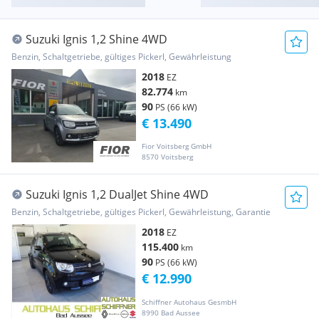
Suzuki Ignis 1,2 Shine 4WD
Benzin, Schaltgetriebe, gültiges Pickerl, Gewährleistung
2018
EZ
82.774
km
90
PS (66 kW)
€ 13.490
Fior Voitsberg GmbH
8570 Voitsberg
Suzuki Ignis 1,2 DualJet Shine 4WD
Benzin, Schaltgetriebe, gültiges Pickerl, Gewährleistung, Garantie
2018
EZ
115.400
km
90
PS (66 kW)
€ 12.990
Schiffner Autohaus GesmbH
8990 Bad Aussee