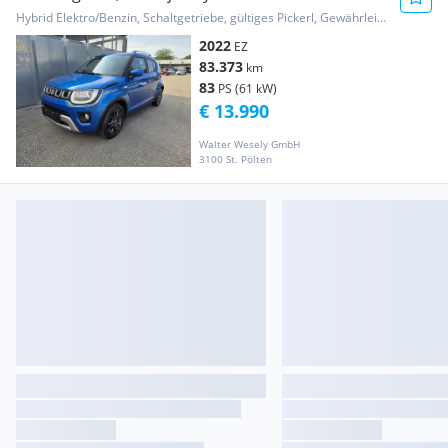
Hybrid Elektro/Benzin, Schaltgetriebe, gültiges Pickerl, Gewährleistung
2022
EZ
83.373
km
83
PS (61 kW)
€ 13.990
Walter Wesely GmbH
3100 St. Pölten