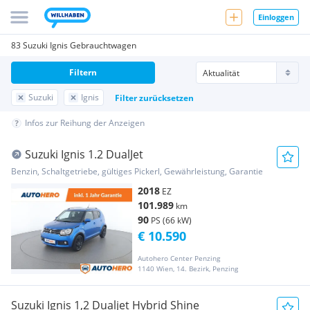
Einloggen
83 Suzuki Ignis Gebrauchtwagen
Filtern
Suzuki
Ignis
Filter zurücksetzen
Infos zur Reihung der Anzeigen
Suzuki Ignis 1.2 DualJet
Benzin, Schaltgetriebe, gültiges Pickerl, Gewährleistung, Garantie
2018
EZ
101.989
km
90
PS (66 kW)
€ 10.590
Autohero Center Penzing
1140 Wien, 14. Bezirk, Penzing
Suzuki Ignis 1,2 Dualjet Hybrid Shine