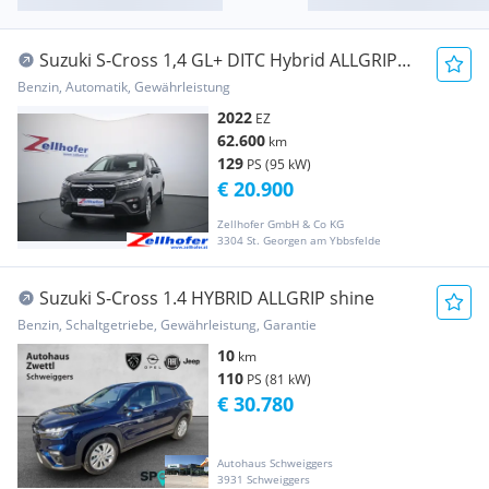
Suzuki S-Cross 1,4 GL+ DITC Hybrid ALLGRIP
shine Aut.
Benzin, Automatik, Gewährleistung
2022
EZ
62.600
km
129
PS (95 kW)
€ 20.900
Zellhofer GmbH & Co KG
3304 St. Georgen am Ybbsfelde
Suzuki S-Cross 1.4 HYBRID ALLGRIP shine
Benzin, Schaltgetriebe, Gewährleistung, Garantie
10
km
110
PS (81 kW)
€ 30.780
Autohaus Schweiggers
3931 Schweiggers