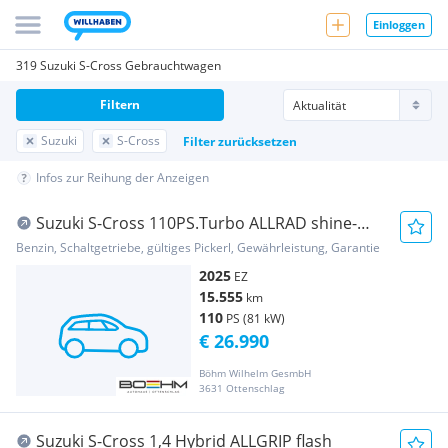
Einloggen
319 Suzuki S-Cross Gebrauchtwagen
Filtern
Suzuki
S-Cross
Filter zurücksetzen
Infos zur Reihung der Anzeigen
Suzuki S-Cross 110PS.Turbo ALLRAD shine-
Ausstattung
Benzin, Schaltgetriebe, gültiges Pickerl, Gewährleistung, Garantie
2025
EZ
15.555
km
110
PS (81 kW)
€ 26.990
Böhm Wilhelm GesmbH
3631 Ottenschlag
Suzuki S-Cross 1,4 Hybrid ALLGRIP flash