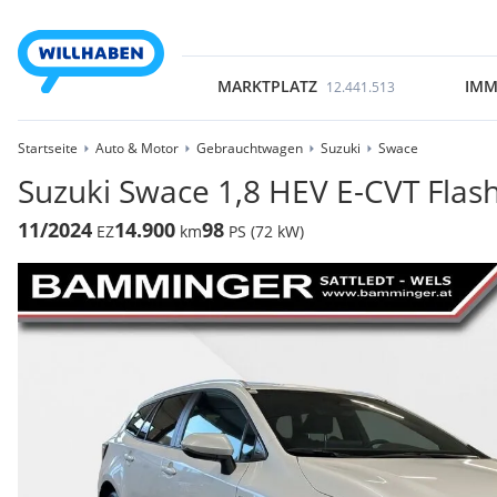
MARKTPLATZ
IMM
12.441.513
Startseite
Auto & Motor
Gebrauchtwagen
Suzuki
Swace
Suzuki Swace 1,8 HEV E-CVT Flas
11/2024
14.900
98
EZ
km
PS (72 kW)