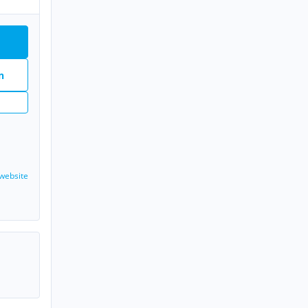
n
website