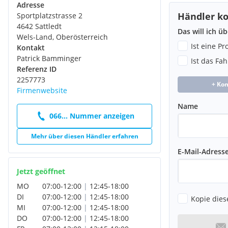
Adresse
Händler ko
Sportplatzstrasse 2
4642 Sattledt
Das will ich ü
Wels-Land, Oberösterreich
Ist eine P
Kontakt
Patrick Bamminger
Ist das Fa
Referenz ID
2257773
+ Ko
Firmenwebsite
Name
066... Nummer anzeigen
Mehr über diesen Händler erfahren
E-Mail-Adress
Jetzt geöffnet
MO
07:00
-
12:00
|
12:45
-
18:00
DI
07:00
-
12:00
|
12:45
-
18:00
Kopie dies
MI
07:00
-
12:00
|
12:45
-
18:00
DO
07:00
-
12:00
|
12:45
-
18:00