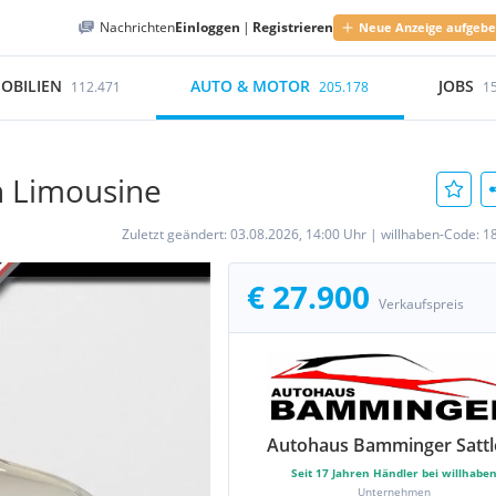
Nachrichten
Einloggen
|
Registrieren
Neue Anzeige aufgeb
OBILIEN
AUTO & MOTOR
JOBS
112.471
205.178
1
h Limousine
Zuletzt geändert:
03.08.2026, 14:00 Uhr
|
willhaben-Code:
1
€ 27.900
Verkaufspreis
Autohaus Bamminger Sattl
Seit
17
Jahren Händler bei willhabe
Unternehmen