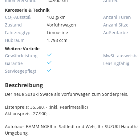
Kilometerstand
14.900 km
Antrieb
Karosserie & Technik
CO₂-Ausstoß
102 g/km
Anzahl Türen
Zustand
Vorführwagen
Anzahl Sitze
Fahrzeugtyp
Limousine
Außenfarbe
Hubraum
1.798 ccm
Weitere Vorteile
Gewährleistung
MwSt. ausweisb
Garantie
Leasingfähig
Servicegepflegt
Beschreibung
Der neue Suzuki Swace als Vorführwagen zum Sonderpreis,
Listenpreis: 35.580, - (inkl. Pearlmetallic)
Aktionspreis: 27.900, -
Autohaus BAMMINGER in Sattledt und Wels, Ihr SUZUKI Haupthä
Umgebung,