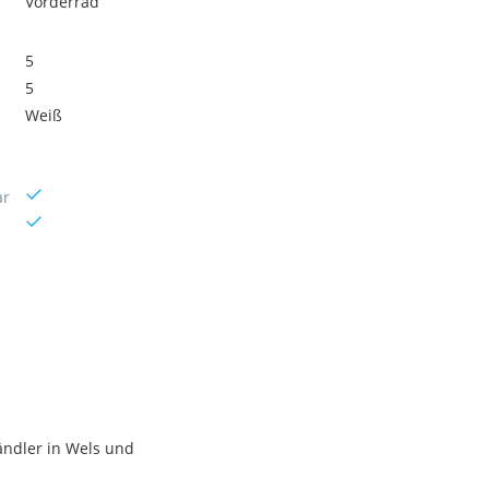
Vorderrad
5
5
Weiß
ar
ndler in Wels und