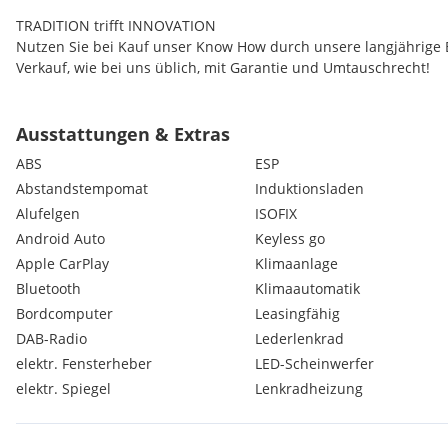
TRADITION trifft INNOVATION
Nutzen Sie bei Kauf unser Know How durch unsere langjährige 
Verkauf, wie bei uns üblich, mit Garantie und Umtauschrecht!
Überzeugen Sie sich selbst - Zeit für eine Probefahrt?
Ausstattungen & Extras
Für weitere Fragen steht Ihnen unsere Verkaufsberater zur Ver
ABS
ESP
Abstandstempomat
Induktionsladen
Herr Patrick Bamminger
Alufelgen
ISOFIX
Herr Thomas Waage
Herr Mario Bamminger
Android Auto
Keyless go
Apple CarPlay
Klimaanlage
HINWEIS: Bei einigen angezeigten Daten (z.B. Serienausstattung
Bluetooth
Klimaautomatik
Hersteller/ Importeurs Angaben bzw. Angaben von Eurotax. Bitte
Bordcomputer
Leasingfähig
hierdurch zu Abweichungen zum jeweiligen Fahrzeugangebot 
DAB-Radio
Lederlenkrad
ohne Gewähr, Fotos können Symbolfotos sein und können dem O
elektr. Fensterheber
LED-Scheinwerfer
elektr. Spiegel
Lenkradheizung