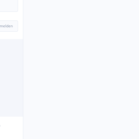
 melden
n