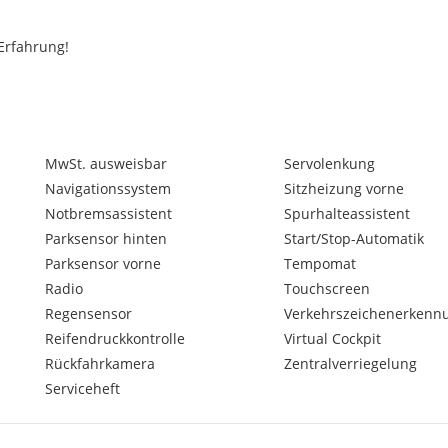
Erfahrung!
fügung:
MwSt. ausweisbar
Servolenkung
Navigationssystem
Sitzheizung vorne
Notbremsassistent
Spurhalteassistent
Parksensor hinten
Start/Stop-Automatik
Parksensor vorne
Tempomat
en) handelt es sich um
Radio
Touchscreen
 beachten Sie, dass es
Regensensor
Verkehrszeichenerkenn
kommen kann. Alle Angaben
Reifendruckkontrolle
Virtual Cockpit
riginal abweichen.
Rückfahrkamera
Zentralverriegelung
Serviceheft