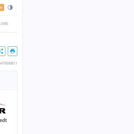
en
5.540
847006811
edt
n