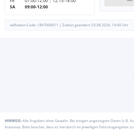
FR
07:00
-
12:00
|
12:15
-
18:00
SA
09:00
-
12:00
willhaben-Code:
1847006811
|
Zuletzt geändert:
03.08.2026, 14:00
Uhr
HINWEIS:
Alle Angaben ohne Gewähr. Bei einigen angezeigten Daten (z.B. A
Autovista. Bitte beachte, dass es hierdurch im jeweiligen Fahrzeugangebot z