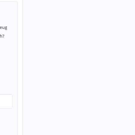
zeug
h?