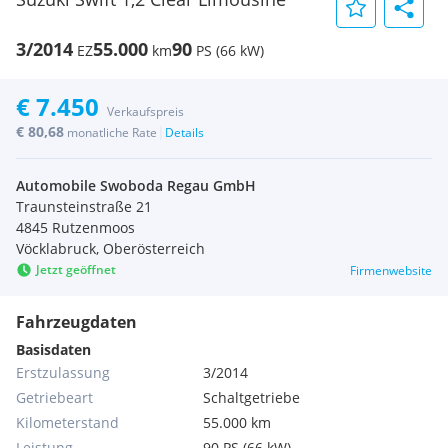
3/2014
55.000
90
EZ
km
PS (66 kW)
€ 7.450
Verkaufspreis
€ 80,68
|
monatliche Rate
Details
Automobile Swoboda Regau GmbH
Traunsteinstraße 21
4845 Rutzenmoos
Vöcklabruck, Oberösterreich
Jetzt geöffnet
Firmenwebsite
Fahrzeugdaten
Basisdaten
Erstzulassung
3/2014
Getriebeart
Schaltgetriebe
Kilometerstand
55.000 km
Leistung
90 PS (66 kW)