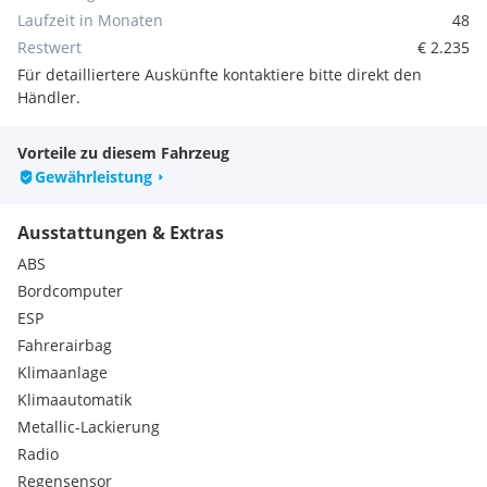
Elektrische Fensterheber vorne
Laufzeit in Monaten
48
Elektronische Wegfahrsperre
Restwert
€ 2.235
Zentralverriegelung mit Funkfernbedienung
Für detailliertere Auskünfte kontaktiere bitte direkt den
Beifahrerairbag deaktivierbar
Händler.
Grün getönte Scheiben
ABS mit EBD (elektronische Bremskraftverteilung)
Außenspiegel elektrisch verstellbar und beheizbar
Vorteile zu diesem Fahrzeug
3-Speichen Lederlenkrad
Gewährleistung
ESP inkl. Traktionskontrolle (TCSS)
SRS Fahrer-Knieairbag
Ausstattungen & Extras
SRS Seitenairbags vorne
Tagfahrlicht standard
ABS
ISOFIX Kindersitzarretierung (2x)
Bordcomputer
Sitzheizung (vorne)
ESP
SRS Airbags (Fahrer und Beifahrer)
Fahrerairbag
SRS Kopfairbags (vorne und hinten)
Klimaanlage
Zentralverriegelungsschalter (Fahrerseite)
Extras:
Klimaautomatik
Winterpaket
Metallic-Lackierung
Regensensor
Radio
Traktionskontrolle
Regensensor