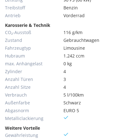
Treibstoff
Benzin
Antrieb
Vorderrad
Karosserie & Technik
CO₂-Ausstoß
116 g/km
Zustand
Gebrauchtwagen
Fahrzeugtyp
Limousine
Hubraum
1.242 ccm
max. Anhängelast
0 kg
Zylinder
4
Anzahl Türen
3
Anzahl Sitze
4
Verbrauch
5 l/100km
Außenfarbe
Schwarz
Abgasnorm
EURO 5
Metallic­lackierung
Weitere Vorteile
Gewährleistung