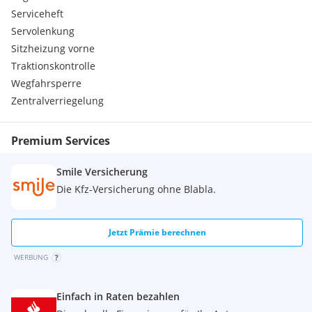
Klimaautomatik
Serviceheft
Elektronisches Stabilitätsprogramm
Bordcomputer
Servolenkung
Klimaanlage
Sitzheizung vorne
Dab Tuner
Traktionskontrolle
Wegfahrsperre
Wegfahrsperre
Adaptives Kurvenlicht
Zentralverriegelung
Sitzheizung
Airbag
Radio
Premium Services
Mittelarmlehne
ABS
Smile Versicherung
Zentralverriegelung
Die Kfz-Versicherung ohne Blabla.
Jetzt Prämie berechnen
WERBUNG
Einfach in Raten bezahlen