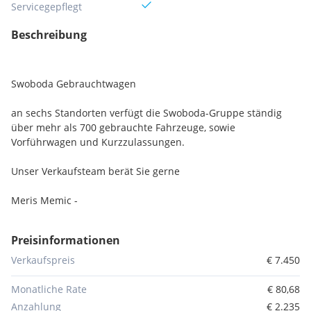
Servicegepflegt
Beschreibung
Swoboda Gebrauchtwagen
an sechs Standorten verfügt die Swoboda-Gruppe ständig
über mehr als 700 gebrauchte Fahrzeuge, sowie
Vorführwagen und Kurzzulassungen.
Unser Verkaufsteam berät Sie gerne
Meris Memic -
Angebot vorbehaltlich Verfügbarkeit, Druck- und
Preisinformationen
Beschreibungsfehler.
Verkaufspreis
€ 7.450
Serienausstattungen:
Klimaanlage manuell
Monatliche Rate
€ 80,68
Servolenkung
Anzahlung
€ 2.235