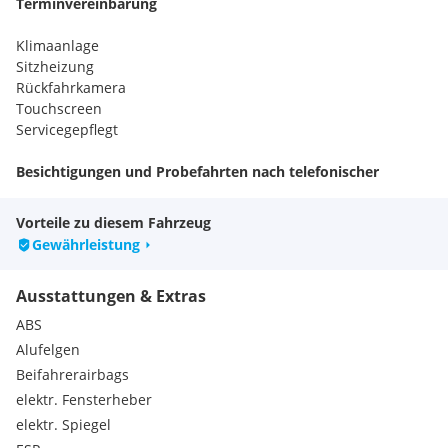
Terminvereinbarung
Klimaanlage
Sitzheizung
Rückfahrkamera
Touchscreen
Servicegepflegt
Besichtigungen und Probefahrten nach telefonischer
Terminvereinbarung möglich. Irrtümer, Änderungen,
Eingabe- Tippfehler und Zwischenverkauf vorbehalten
Vorteile zu diesem Fahrzeug
HINWEIS: Bei einigen angezeigten Daten (z.B.
Gewährleistung
Ausstattungsmerkmalen, Verbrauch, CO2 Ausstoß) handelt es
sich eventuell um Hersteller/ Importeursangaben.
Ausstattungen & Extras
Bitte beachten Sie, dass es hierdurch zu Abweichungen
kommen kann.
ABS
Alle Angaben ohne Gewähr!
Alufelgen
Serienausstattungen:
Beifahrerairbags
Seitenaufprallschutz
elektr. Fensterheber
Drehzahlmesser
Heckscheibenwischer mit Waschanlage
elektr. Spiegel
Fahrersitz höhenverstellbar