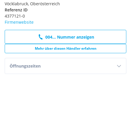
Seitenfächer in den Türverkleidungen vorne und hinten
Vöcklabruck, Oberösterreich
Seitenschweller (unten)
Referenz ID
Sonnenblende Fahrerseite mit Schminkspiegel
4377121-0
Sonnenblende Fahrerseite mit Tickethalter
Firmenwebsite
Tageskilometer-Anzeige
Türgriff in Wagenfarbe
004... Nummer anzeigen
Türinnenverkleidung vorne hellgrau
UV-Hemmendes Glas (Windschutzscheibe und vordere
Mehr über diesen Händler erfahren
Türen)
Sitzbezug Stoff in Schwarz/Grau
Sonnenblende Beifahrerseite mit Schminkspiegel
Öffnungszeiten
Sonnenblende Beifahrerseite mit Tickethalter
Sonnenschutz Glas
USB-Anschluss vorne
USB-Anschluss vorne mit Ladefunktion 2x, Type-A (2,4Ah)
und Type-C (3,0Ah)
Extras:
MWST Ausweisbar
Allradsystem
KEYLESS-GO
Multifunktionslenkrad
Rückfahrkamera