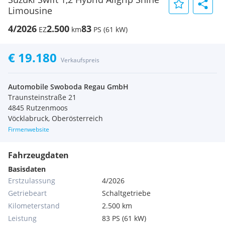
Limousine
4/2026
2.500
83
EZ
km
PS (61 kW)
€ 19.180
Verkaufspreis
Automobile Swoboda Regau GmbH
Traunsteinstraße 21
4845 Rutzenmoos
Vöcklabruck, Oberösterreich
Firmenwebsite
Fahrzeugdaten
Basisdaten
Erstzulassung
4/2026
Getriebeart
Schaltgetriebe
Kilometerstand
2.500 km
Leistung
83 PS (61 kW)