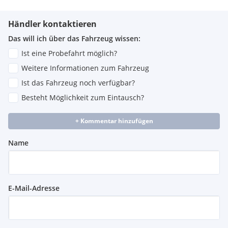
Müdigkeitswarnsystem
Spurwechselwarnung
Händler kontaktieren
LED Tagfahrlicht
Das will ich über das Fahrzeug wissen:
Bluetooth
Tempomat mit Bremsfunktion
Ist eine Probefahrt möglich?
Tempomat
Weitere Informationen zum Fahrzeug
Totwinkel-Assistent
Ist das Fahrzeug noch verfügbar?
Abstandstempomat
Leichtmetallfelgen
Besteht Möglichkeit zum Eintausch?
Adaptive Brake mit Berganfahrtshilfe
Traktionskontrolle
+ Kommentar hinzufügen
Spurhalte-Assistent
Antischlupfregelung
Name
Alarmanlage
Elektronisches Stabilitätsprogramm
Nebelscheinwerfer
Bordcomputer
E-Mail-Adresse
Lichtsensor
Klimaanlage
Radio CD/MP3
Bremsassistent