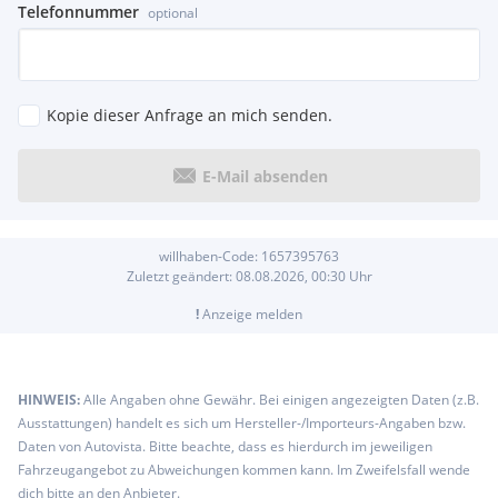
Dab Tuner
Telefonnummer
optional
Eco Start-Stop Funktion
Freisprecheinrichtung
Kindersitzbefestigung Isofix
Navigationssystem
Kopie dieser Anfrage an mich senden.
Schlüssellose Zentralverriegelung
Wegfahrsperre
LED-Scheinwerfer
E-Mail absenden
Kopfairbags
Seitenairbags
Sitzheizung
willhaben-Code:
1657395763
Beifahrer Airbag
Zuletzt geändert:
08.08.2026, 00:30
Uhr
Airbag
Radio
!
Anzeige melden
Einparkhilfe
Lederlenkrad
Reifendruck-Kontrolle
HINWEIS:
Alle Angaben ohne Gewähr. Bei einigen angezeigten Daten (z.B.
Tagfahrlichtschaltung
Ausstattungen) handelt es sich um Hersteller-/Importeurs-Angaben bzw.
elektr. Fensterheber
Daten von Autovista. Bitte beachte, dass es hierdurch im jeweiligen
Aussenspiegel elektrisch
Fahrzeugangebot zu Abweichungen kommen kann. Im Zweifelsfall wende
ABS
dich bitte an den Anbieter.