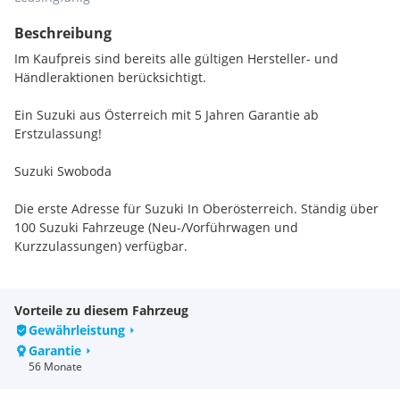
Beschreibung
Im Kaufpreis sind bereits alle gültigen Hersteller- und
Händleraktionen berücksichtigt.
Ein Suzuki aus Österreich mit 5 Jahren Garantie ab
Erstzulassung!
Suzuki Swoboda
Die erste Adresse für Suzuki In Oberösterreich. Ständig über
100 Suzuki Fahrzeuge (Neu-/Vorführwagen und
Kurzzulassungen) verfügbar.
Wir bitten Sie vor Besichtigung um kurze Kontaktaufnahme,
um die Verfügbarkeit des ausgepriesenen Fahrzeuges am
Vorteile zu diesem Fahrzeug
Standort sicherzustellen.
Gewährleistung
Bei Vorführwagen kann sich der KM-Stand noch ändern, da
Garantie
sich die Fahrzeuge ggf. noch im Einsatz befinden.
56 Monate
Suzuki Verkaufsberater in Regau - Simone Forstinger