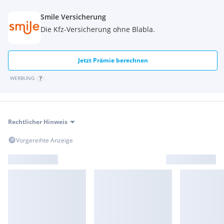
Becherhalter (vorne: 2)
Smile Versicherung
Funkfernbedienung f. Zentralverriegelung
Haltegriff Beifahrer
Die Kfz-Versicherung ohne Blabla.
Handbremshebel mit Entriegelungsknopf in Chrom
Heckscheibenwischer mit Intervallschaltung und
Waschanlage
Jetzt Prämie berechnen
Innenraumbeleuchtung (3-fach einstellbar)
WERBUNG
Lackierung : Uni-Lackierung
Lautsprecher vorne
Lautsprecher hinten
Privacy Glass (Heckscheibe und hintere Seitenscheiben
Rechtlicher Hinweis
abgedunkelt)
Scheinwerfer Höhenverstellung manuell
Vorgereihte Anzeige
Kopfstützen vorne höhenverstellbar
A- und B-Säule in schwarz
Tankdeckel von innen entriegelbar
Dritte Bremsleuchte (LED)
Ganganzeige
12V-Anschluss
Antenne (Dach)
Armarturenbrett Dekor hellgrau