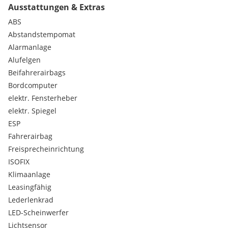
Ausstattungen & Extras
07672/26500-654
- Meris Memic 07672/26500-651
ABS
Abstandstempomat
Wir beraten Sie über individuelle Kredit- oder
Alarmanlage
Leasingfinanzierungen sowie eine günstige
Alufelgen
Fahrzeugversicherung.
Beifahrerairbags
team swoboda - best service for you
Bordcomputer
elektr. Fensterheber
Angebot vorbehaltlich Druck- und Beschreibungsfehler.
elektr. Spiegel
Symbolfotos
ESP
Serienausstattungen:
Fahrerairbag
Bremsassistent
Außentemperaturanzeige
Freisprecheinrichtung
Drehzahlmesser
ISOFIX
Nebelschlussleuchte
Klimaanlage
Fahrersitz höhenverstellbar
Leasingfähig
Instrumentenbeleuchtung weiß
Lederlenkrad
Lenkrad höhen- und längsverstellbar
Kofferraumbeleuchtung
LED-Scheinwerfer
Außenspiegel in Wagenfarbe
Lichtsensor