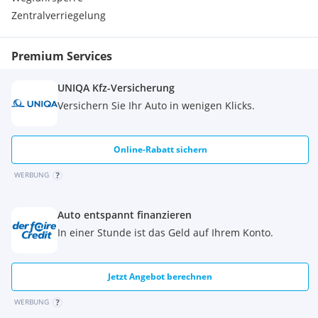
Heckklappen Entriegelung elektromagnetisch
Zentralverriegelung
Hochtöner vorne
Intelligente Geschwindigkeitsassistenz (ISA)
Kofferraumabdeckung
Premium Services
On-Board Diagnose-System (OBD II)
Pedal-Entriegelungssystem
UNIQA Kfz-Versicherung
Präventionssystem für das verlassen der Fahrzeugspur
Versichern Sie Ihr Auto in wenigen Klicks.
(LDP)
Reservetank-Anzeige
Restreichweiten-Anzeige
Online-Rabatt sichern
Rücksitzlehne im Verhältnis 60 : 40 separat umklappbar
Suzuki Connect (inkl. für 3 Jahre)
WERBUNG
Suzuki Data Recorder (SDR)
Toter-Winkel-Warner (BSM) und Querverkehrswarner
(RCTA)
Auto entspannt finanzieren
Türinnengriffe verchromt
In einer Stunde ist das Geld auf Ihrem Konto.
Uhrzeit
Verbrauchs-Anzeige
Warnleuchte bei nicht vollständig geschlossenen Türen
Jetzt Angebot berechnen
Dachspoiler
Keyless Start (schlüsselloses Einsteigen und Starten mit
WERBUNG
Startknopf)