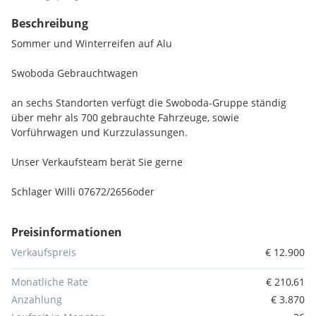
Beschreibung
Sommer und Winterreifen auf Alu
Swoboda Gebrauchtwagen
an sechs Standorten verfügt die Swoboda-Gruppe ständig
über mehr als 700 gebrauchte Fahrzeuge, sowie
Vorführwagen und Kurzzulassungen.
Unser Verkaufsteam berät Sie gerne
Schlager Willi 07672/2656oder
Angebot vorbehaltlich Verfügbarkeit, Druck- und
Preisinformationen
Beschreibungsfehler.
Verkaufspreis
€ 12.900
Serienausstattungen:
Dieselpartikelfilter
Monatliche Rate
€ 210,61
Bremsassistent
Anzahlung
€ 3.870
Seitenaufprallschutz