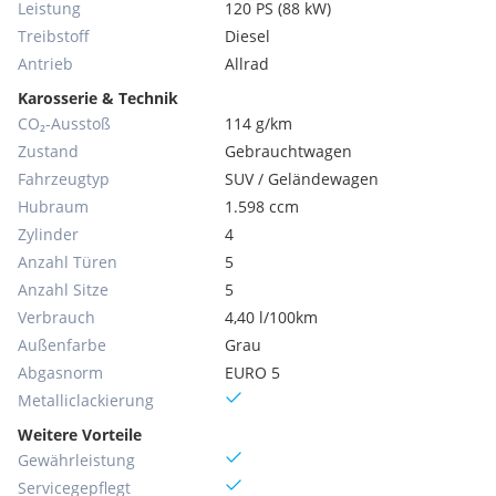
Leistung
120 PS (88 kW)
Treibstoff
Diesel
Antrieb
Allrad
Karosserie & Technik
CO₂-Ausstoß
114 g/km
Zustand
Gebrauchtwagen
Fahrzeugtyp
SUV / Geländewagen
Hubraum
1.598 ccm
Zylinder
4
Anzahl Türen
5
Anzahl Sitze
5
Verbrauch
4,40 l/100km
Außenfarbe
Grau
Abgasnorm
EURO 5
Metallic­lackierung
Weitere Vorteile
Gewährleistung
Servicegepflegt