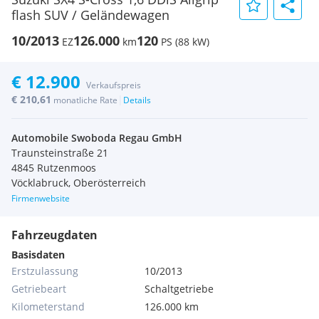
flash SUV / Geländewagen
10/2013
126.000
120
EZ
km
PS (88 kW)
€ 12.900
Verkaufspreis
€ 210,61
|
monatliche Rate
Details
Automobile Swoboda Regau GmbH
Traunsteinstraße 21
4845 Rutzenmoos
Vöcklabruck, Oberösterreich
Firmenwebsite
Fahrzeugdaten
Basisdaten
Erstzulassung
10/2013
Getriebeart
Schaltgetriebe
Kilometerstand
126.000 km