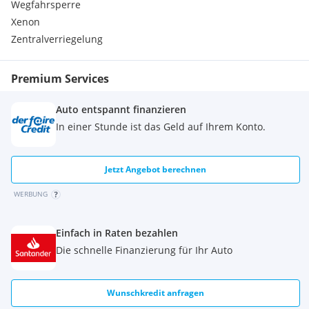
Wegfahrsperre
Türverkleidungen (vorne / hinten), Synthetic-Leder
Xenon
Vordersitzlehne mit rückwärtiger Tasche (Beifahrer)
Extras:
Zentralverriegelung
Allradsystem
KEYLESS-GO
Premium Services
Multifunktionslenkrad
Rückfahrkamera
Auto entspannt finanzieren
Bluetooth
Schiebedach
In einer Stunde ist das Geld auf Ihrem Konto.
Leichtmetallfelgen
Regensensor
Traktionskontrolle
Jetzt Angebot berechnen
Diesel-Partikel-Filter
WERBUNG
Klimaautomatik
Panorama Glasdach
Elektr. Bremskraftverteilung
Einfach in Raten bezahlen
Elektronisches Stabilitätsprogramm
Die schnelle Finanzierung für Ihr Auto
Nebelscheinwerfer
Anhängerkupplung
Bordcomputer
Wunschkredit anfragen
Klimaanlage