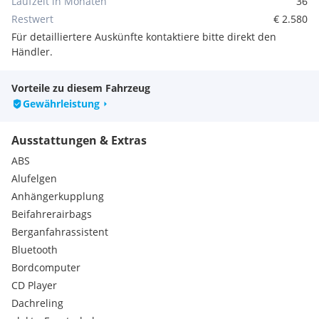
Laufzeit in Monaten
36
Drehzahlmesser
Restwert
€ 2.580
Gepäckraumabdeckung
Für detailliertere Auskünfte kontaktiere bitte direkt den
Fußraumbeleuchtung vorne
Händler.
Befestigungshaken
Kofferraumbeleuchtung
Winterpaket
Vorteile zu diesem Fahrzeug
Dritte Bremsleuchte
Gewährleistung
Heckscheibenheizung
Karrosserieabdeckung an Stoßstangen, Radlauf und
Ausstattungen & Extras
Seitenschwellern (schwarz)
Pollenfilter
ABS
Sicherheitspedal-Mechanismus
Alufelgen
Türgriffe in Wagenfarbe lackiert
Anhängerkupplung
Geschwindigkeitsbegrenzer
Beifahrerairbags
Kindersicherung für die hinteren Türen
Berganfahrassistent
Fahrmodusschalter, 4 Fahrmodi
Ganghebel mit Applikation in Chrom
Bluetooth
Handschuhfachbeleuchtung
Bordcomputer
Nebelschlußleuchte hinten
CD Player
Start-Stop-System
Dachreling
Becherhalter (vorne: 2)