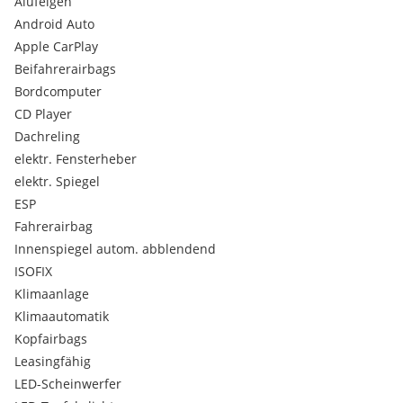
Alufelgen
Handschuhfach beleuchtet und versperrbar
Android Auto
Handschuhfach gekühlt
Kofferraum beleuchtet, 12V-Anschluss
Apple CarPlay
Lenkrad 4-Speichen
Beifahrerairbags
Scheiben abgedunkelt (ab B-Säule)
Bordcomputer
Stoßfänger und Türgriffe in Wagenfarbe
CD Player
Sonnenblenden mit beleuchtetem Spiegel
Dachreling
Beheizte Scheibenwachdüsen
elektr. Fensterheber
Beheizte Sitze
Felgen Alu 7 J x 17" mit Reifen 225/45 R 17
elektr. Spiegel
Ganghebel Leder
ESP
Lenkrad Leder
Fahrerairbag
Seitenfenster nur rechts manuell ausstellbar
Innenspiegel autom. abblendend
ISOFIX
Klimaanlage
Klimaautomatik
Kopfairbags
Leasingfähig
LED-Scheinwerfer