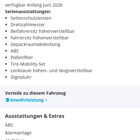
verfügbar Anfang Juni 2026
Serienausstattungen:
Seitenschutzleisten
Drehzahlmesser
Beifahrersitz höhenverstellbar
Fahrersitz höhenverstellbar
Gepäckraumabdeckung
ABS
Pollenfilter
Tire-Mobility-Set
Lenksäule höhen- und längsverstellbar
Digitaluhr
Coming-Home-Funktion
Heckscheiben Wisch-Waschanlage
Vorteile zu diesem Fahrzeug
Sonnenblenden mit beleuchtetem Make-up-Spiegel
Gewährleistung
Windschutzscheibe beheizbar
Türgriffe innen verchromt
Ausstattungen & Extras
3-Punkt-Gurte auf allen 7 Plätzen
Außenspiegel-Gehäuse in Wagenfarbe
ABS
Ausstelltische an der Rückseite der Vordersitze
Alarmanlage
Brillenablagefach