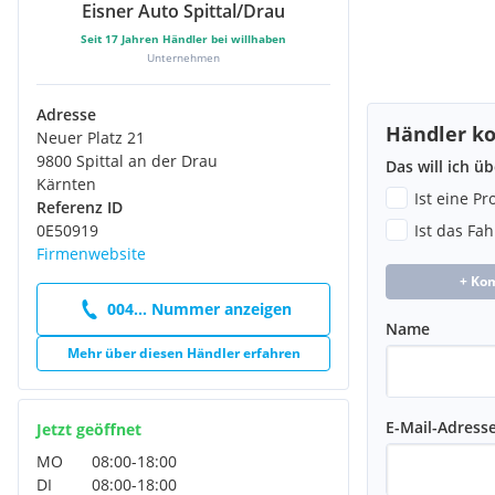
Eisner Auto Spittal/Drau
Seit
17
Jahren Händler bei willhaben
Unternehmen
Serienausstattungen:
Regensensor
Adresse
Klimaautomatik
Händler ko
Neuer Platz 21
LED-Tagfahrlicht
9800 Spittal an der Drau
Rückfahrkamera
Das will ich ü
Kärnten
Elektronisches Stabilitätsprogramm (ESP)
Ist eine P
Referenz ID
Berganfahrhilfe
0E50919
Ist das Fa
Reifendruckkontrollsystem (TPMS)
Firmenwebsite
Servolenkung
Traktionskontrolle
+ Ko
Mittelarmlehne vorne
004... Nummer anzeigen
Außenspiegel elektrisch verstellbar
Name
Außenspiegel elektrisch anklappbar
Mehr über diesen Händler erfahren
Wegfahrsperre
Schaltwippen am Lenkrad
Verkehrszeichenerkennung (TSR)
E-Mail-Adress
Jetzt geöffnet
Lichtsensor
MO
08:00
-
18:00
Scheiben rundum getönt
DI
08:00
-
18:00
Dachreling silberfarben