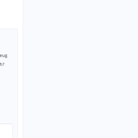
zeug
h?