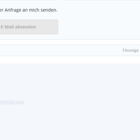
er Anfrage an mich senden.
tzen
E-Mail absenden
Bluetooth -
!
Anzeige
d auto. Abschaltung bei
eräte)
cheinrichtung,