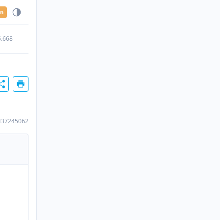
en
5.668
437245062