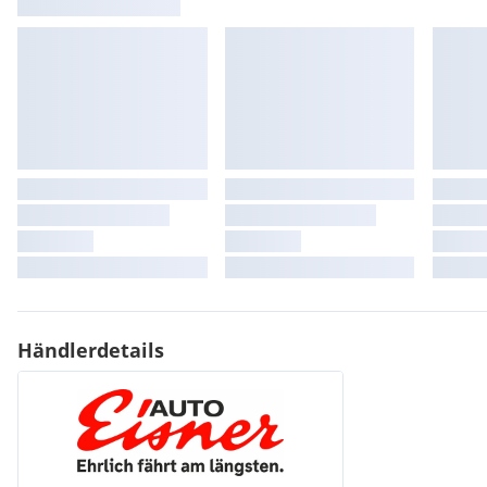
Frontairbag
Bordcomputer
Nebelscheinwerfer
Nichtraucher
Servolenkung
Tagfahrlicht
Multifunktionslenkrad
Lichtsensor
Bremsbelaganzeige
Berganfahrhilfe
Lederlenkrad
Mittelarmlehne
Reifendruckkontrolle
Colorverglasung
Rückfahrkamera
Händlerdetails
Sonnenschutzverglasung
Wegfahrsperre
Garantie
Traktionskontrolle
Neufahrzeug
Allrad