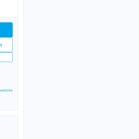
n
n
website