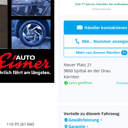
Seit
17
Jahren Händler bei willhabe
Unternehmen
Händler kontaktieren
004... Nummer anzeige
Mehr von diesem Händler
71
Neuer Platz 21
9800 Spittal an der Drau
Kärnten
Jetzt geöffnet
Firmen
Vorteile zu diesem Fahrzeug
Gewährleistung
110 PS (81 kW)
Garantie