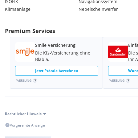
ISOFIX
Navigationssystem
Winterpaket
Klimaanlage
Nebelscheinwerfer
Wlan
Musikstreaming
Android Auto
Premium Services
Apple CarPlay
Sommerreifen
Fahrersitz höhenverstellbar
Smile Versicherung
Einf
Panoramadach mit Sonnenschutz
Die Kfz-Versicherung ohne
Die 
Rücksitzbank geteilt klappbar
Blabla.
Ihr 
Scheckheftgepflegt
Kopfairbag
Jetzt Prämie berechnen
Wuns
beheizte Aussenspiegel
WERBUNG
WERBUNG
Lordosenstütze
IsoFix
Sitzheizung
metallic
Tempomat
Rechtlicher Hinweis
Leichtmetallfelgen
Stabilitätsprogramm (ESP)
Vorgereihte Anzeige
ABS
Seitenairbags