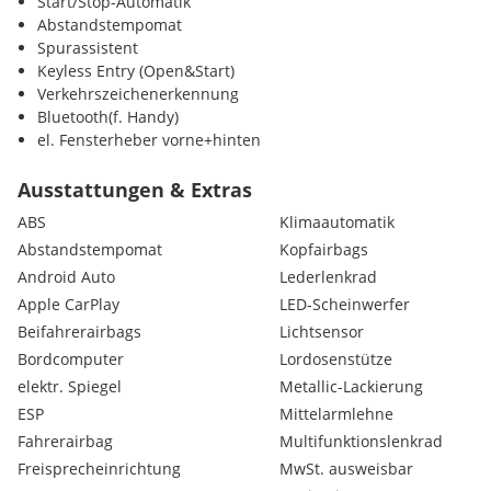
Start/Stop-Automatik
Abstandstempomat
Spurassistent
Keyless Entry (Open&Start)
Verkehrszeichenerkennung
Bluetooth(f. Handy)
el. Fensterheber vorne+hinten
Aussenspiegel elektr. anklappbar
Zentralverriegelung
Ausstattungen & Extras
Notbremsassistent
ABS
Klimaautomatik
Regensensor
Abstandstempomat
Kopfairbags
Automatik
Android Auto
Lederlenkrad
Uhr&Drehzahlmesser
Sportlenkrad mit Schaltwippen&Uhr
Apple CarPlay
LED-Scheinwerfer
Aussenspiegel el. verstellbar und beheizbar
Beifahrerairbags
Lichtsensor
Aussenspiegel el. verstellbar
Bordcomputer
Lordosenstütze
Aktive Kopfstützen vr
elektr. Spiegel
Metallic-Lackierung
Müdigkeitswarnsystem
ESP
Mittelarmlehne
Notrufsystem
Sprachsteuerung
Fahrerairbag
Multifunktionslenkrad
Touchscreen
Freisprecheinrichtung
MwSt. ausweisbar
360 Grad Kamera