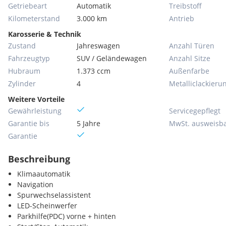
Getriebeart
Automatik
Treibstoff
Kilometerstand
3.000 km
Antrieb
Karosserie & Technik
Zustand
Jahreswagen
Anzahl Türen
Fahrzeugtyp
SUV / Geländewagen
Anzahl Sitze
Hubraum
1.373 ccm
Außenfarbe
Zylinder
4
Metallic­lackieru
Weitere Vorteile
Gewährleistung
Servicegepflegt
Garantie bis
5 Jahre
MwSt. ausweisb
Garantie
Beschreibung
Klimaautomatik
Navigation
Spurwechselassistent
LED-Scheinwerfer
Parkhilfe(PDC) vorne + hinten