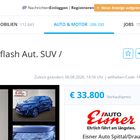
Nachrichten
Einloggen
|
Registrieren
Neue Anzeige aufgeb
OBILIEN
AUTO & MOTOR
JOBS
112.643
206.330
1
flash Aut. SUV /
Zuletzt geändert:
06.08.2026, 14:50 Uhr
|
willhaben-Code:
1
€ 33.800
Verkaufspreis
Eisner Auto Spittal/Drau