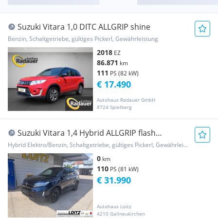
Suzuki Vitara 1,0 DITC ALLGRIP shine
Benzin, Schaltgetriebe, gültiges Pickerl, Gewährleistung
2018
EZ
86.871
km
111
PS (82 kW)
€ 17.490
Autohaus Radauer GmbH
8724 Spielberg
Suzuki Vitara 1,4 Hybrid ALLGRIP flash
"Sondermodell"
Hybrid Elektro/Benzin, Schaltgetriebe, gültiges Pickerl, Gewährleistung
0
km
110
PS (81 kW)
€ 31.990
Autohaus Loitz
4210 Gallneukirchen