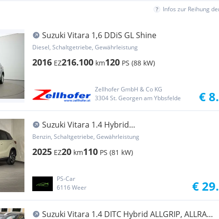
Infos zur Reihung d
Suzuki Vitara 1,6 DDiS GL Shine
Diesel, Schaltgetriebe, Gewährleistung
2016
216.100
120
EZ
km
PS (88 kW)
Zellhofer GmbH & Co KG
€ 8
3304 St. Georgen am Ybbsfelde
Suzuki Vitara 1.4 Hybrid
GLX**FLASH**AllGrip**4WD**
Benzin, Schaltgetriebe, Gewährleistung
2025
20
110
EZ
km
PS (81 kW)
PS-Car
€ 29
6116 Weer
Suzuki Vitara 1.4 DITC Hybrid ALLGRIP, ALLRAD