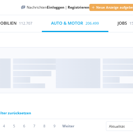
Nachrichten
Einloggen
|
Registrieren
Neue Anzeige aufgeb
OBILIEN
AUTO & MOTOR
JOBS
112.707
206.499
1
ilter zurücksetzen
4
5
6
7
8
9
Weiter