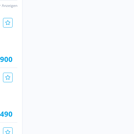
er Anzeigen
.900
.490