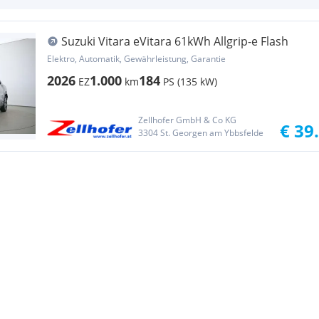
Suzuki Vitara eVitara 61kWh Allgrip-e Flash
Elektro, Automatik, Gewährleistung, Garantie
2026
1.000
184
EZ
km
PS (135 kW)
Zellhofer GmbH & Co KG
€ 39
3304 St. Georgen am Ybbsfelde