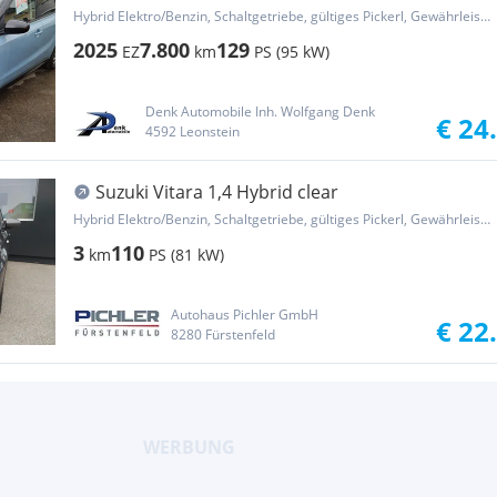
'SHINE+
Hybrid Elektro/Benzin, Schaltgetriebe, gültiges Pickerl, Gewährleistung, Garantie
2025
7.800
129
EZ
km
PS (95 kW)
Denk Automobile Inh. Wolfgang Denk
€ 24
4592 Leonstein
Suzuki Vitara 1,4 Hybrid clear
Hybrid Elektro/Benzin, Schaltgetriebe, gültiges Pickerl, Gewährleistung
3
110
km
PS (81 kW)
Autohaus Pichler GmbH
€ 22
8280 Fürstenfeld