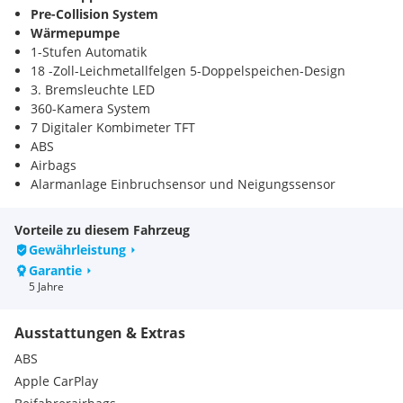
Pre-Collision System
Wärmepumpe
1-Stufen Automatik
18 -Zoll-Leichmetallfelgen 5-Doppelspeichen-Design
3. Bremsleuchte LED
360-Kamera System
7 Digitaler Kombimeter TFT
ABS
Airbags
Alarmanlage Einbruchsensor und Neigungssensor
Alarmanlage Glasbruchsensor
Anhängezugvorrichtung Vorbereitung
Vorteile zu diesem Fahrzeug
Antenne (DAB)
Gewährleistung
Antenne Dach
Garantie
Antenne Shark-Fin Wagenfarbe
5 Jahre
Armauflage Kunstleder Tür vorne
Armauflage Türen hinten
Ausstattungen & Extras
Armauflage hinten vorne
Aussenspiegel beheizbar
ABS
Ausstiegs-Assistent Türen
Apple CarPlay
Außenspiegel Rangierunterstützung