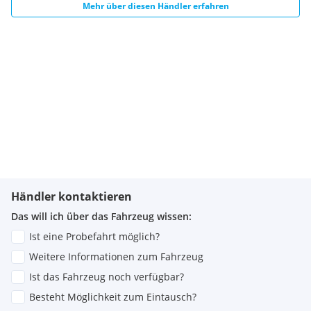
Mehr über diesen Händler erfahren
Rückfahrkamera
Dachreling schwarz
Alarmanlage, Einbruchsensor und Neigungssensor
Zentralverriegelung
Fahrersitz mit Lordosenstütze, elektrisch
Sprachsteuerung per Smart Voice-Assistant
Servolenkung
Scheinwerfer und Tagfahrlicht, LED
Innenspiegel automatisch abblendend
Sprachsteuerung
Spurhalte-Assistent (LDA), mit Lenkhilfe
Geschwindigkeitsregelanlage, intelligent, adaptiv
Außenspiegel elektrisch anklappbar
Händler kontaktieren
Wegfahrsperre
18 -Zoll-Leichmetallfelgen, 5-Doppelspeichen-Design
Das will ich über das Fahrzeug wissen:
Alarmanlage, Glasbruchsensor
Ist eine Probefahrt möglich?
Geschwindigkeitsregelanlage, Lenkrad-Schalter
Weitere Informationen zum Fahrzeug
Klimaautomatik (dual)
Metallic Lackierung- Midnight Blue Metallic
Ist das Fahrzeug noch verfügbar?
Multimedia-Display, 14-Zoll
Besteht Möglichkeit zum Eintausch?
Multimedia-Display, Umrandung schwarz