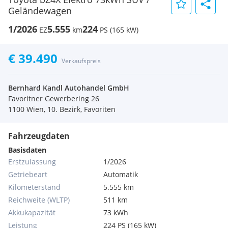
Geländewagen
1/2026
5.555
224
EZ
km
PS (165 kW)
€ 39.490
Verkaufspreis
Bernhard Kandl Autohandel GmbH
Favoritner Gewerbering 26
1100 Wien, 10. Bezirk, Favoriten
Fahrzeugdaten
Basisdaten
Erstzulassung
1/2026
Getriebeart
Automatik
Kilometerstand
5.555 km
Reichweite (WLTP)
511 km
Akkukapazität
73 kWh
Leistung
224 PS (165 kW)