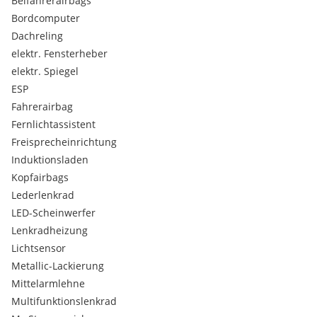
Beifahrerairbags
Außenspiegel elektrisch anklappbar
Bordcomputer
Außenspiegel elektrisch einstellbar
Dachreling
Außenspiegel mit Einstiegsbeleuchtung
Außenspiegel mit Footlight-Funktion
elektr. Fensterheber
Außenspiegel mit Kamera und Toter-Winkel-Warner
elektr. Spiegel
Beifahrersitz manuell längs und höhenverstellbar
ESP
Beschleunigungshemmung
Fahrerairbag
Bluetooth Freisprecheinrichtung
Fernlichtassistent
Bremsleuchten Bremswarnung automatisch
Bremsleuchten LED
Freisprecheinrichtung
Dachreling schwarz
Induktionsladen
Digitales Schlüsselsystem
Kopfairbags
ESP
Lederlenkrad
Einparkhilfen vorne mit automatischer Bremsfunktion
LED-Scheinwerfer
Einparksensoren hinten
Einstiegs- und Fußraumbeleuchtung
Lenkradheizung
Fahrersitz elektrisch längs-und höhenverstellbar
Lichtsensor
Fahrersitz mit Lordosenstütze elektrisch
Metallic-Lackierung
Fensterheber elektrisch (automatisch)
Mittelarmlehne
Feststellbremse elektrisch mit Hold-Funktion
Multifunktionslenkrad
Fußraum mit Ambientebeleuchtung