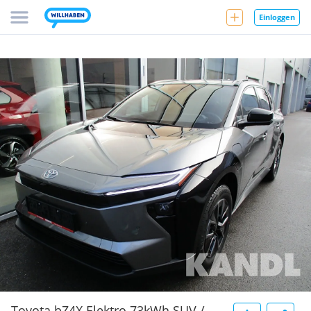
Einloggen
Toyota bZ4X Elektro 73kWh SUV /