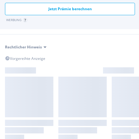
Rückleuchten in LED-Technologie
Rücksitzbelegungserinnerung
Jetzt Prämie berechnen
Schalter Freisprecheinrichtung Lenkrad
WERBUNG
Schalter Multi-Info-Display Lenkrad
Scheibe UV Schutz hinten
Scheibenbremsen hinten
Scheibenreiniger-Warnung
Rechtlicher Hinweis
Scheinwerfer und Tagfahrlicht LED
Scheinwerfer-Reinigungsanlage automatisch
Vorgereihte Anzeige
Servolenkung
Sitzheizung für Fahrer und Beifahrer
Smart-Key-System Front- und Hecktür
Smartphone-Integration kabellos
Sonnenblenden mit Kosmetikspiegel für Fahrer und
Beifahrer beleuchtet
Sprachsteuerung
Sprachsteuerung per Smart Voice-Assistant
Spurführungs Assistent
Spurhalte-Assistent (LDA) mit Lenkhilfe
Spurverfolgungs-Assistent
Stoffsitze mit Applikationen in Ledernachbildung