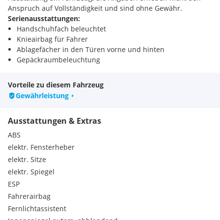
Anspruch auf Vollständigkeit und sind ohne Gewähr.
Serienausstattungen:
Handschuhfach beleuchtet
Knieairbag für Fahrer
Ablagefächer in den Türen vorne und hinten
Gepäckraumbeleuchtung
Sicherheitsgurte
Garantie
Vorteile zu diesem Fahrzeug
LED-Heckleuchten
Gewährleistung
12V-Anschluss vorne
Heckscheibenheizung
Ausstattungen & Extras
Kindersicherung an den hinteren Türen
Heckspoiler
ABS
Reifenreparaturkit
elektr. Fensterheber
Parkbremse, elektrisch
elektr. Sitze
Sitzheizung für Fahrer und Beifahrer
elektr. Spiegel
Fernbedienung für Zentralverriegelung
Getriebe Automat stufenlos
ESP
Intelligentes Zugangssystem
Fahrerairbag
Kopfstützen vorne und hinten höhenverstellbar
Fernlichtassistent
Multidrive S Getriebe