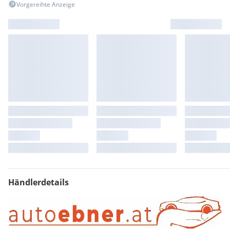
Vorgereihte Anzeige
Türqriffe, einqebettet
Türverkleidung vorne mit Softtouch-Elementen
Ambiente Beleuchtung, Armaturenbrett und Fußraum
vorne - einfärbig
Bi-Tone Lackierung Pure White/Onyx Black
Grill vorne, Umrandung Grau
Onboard-Charger
Stoßstange hinten lackiert Kunststoff
Stoßstange vorne lackiert Kunststoff
Händlerdetails