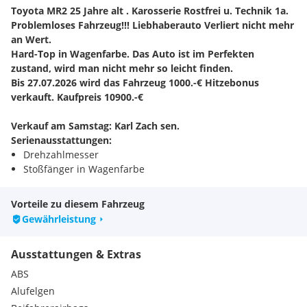
Toyota MR2 25 Jahre alt . Karosserie Rostfrei u. Technik 1a.
Problemloses Fahrzeug!!! Liebhaberauto Verliert nicht mehr
an Wert.
Hard-Top in Wagenfarbe. Das Auto ist im Perfekten
zustand, wird man nicht mehr so leicht finden.
Bis 27.07.2026 wird das Fahrzeug 1000.-€ Hitzebonus
verkauft. Kaufpreis 10900.-€
Verkauf am Samstag: Karl Zach sen.
Serienausstattungen:
Drehzahlmesser
Stoßfänger in Wagenfarbe
Fahrersitz höhenverstellbar
Lenkrad höhenverstellbar
Vorteile zu diesem Fahrzeug
Getriebe 5-Gg.
Gewährleistung
Gurtstraffer vorne
Servotronik
Ausstattungen & Extras
Fernbedienung für Zentralverriegelung
Antenne automatisch
ABS
Alufelgen