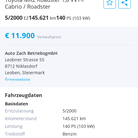
Cabrio / Roadster
5/2000
145.621
140
EZ
km
PS (103 kW)
€ 11.900
Verkaufspreis
Auto Zach BetriebsgmbH
Leobner Strasse 55
8712 Niklasdorf
Leoben, Steiermark
Firmenwebsite
Fahrzeugdaten
Basisdaten
Erstzulassung
5/2000
Kilometerstand
145.621 km
Leistung
140 PS (103 kW)
Treibstoff
Benzin