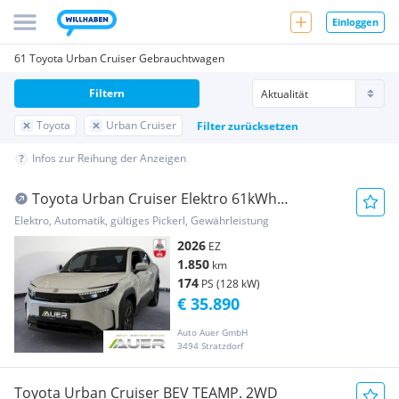
Einloggen
61 Toyota Urban Cruiser Gebrauchtwagen
Filtern
Toyota
Urban Cruiser
Filter zurücksetzen
Infos zur Reihung der Anzeigen
Toyota Urban Cruiser Elektro 61kWh
Teamplayer Aut. | 3...
Elektro, Automatik, gültiges Pickerl, Gewährleistung
2026
EZ
1.850
km
174
PS (128 kW)
€ 35.890
Auto Auer GmbH
3494 Stratzdorf
Toyota Urban Cruiser BEV TEAMP. 2WD