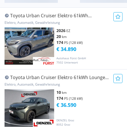
Toyota Urban Cruiser Elektro 61kWh
Teamplayer Aut.
Elektro, Automatik, Gewährleistung
2026
EZ
20
km
174
PS (128 kW)
€ 34.890
Autohaus Fürst GmbH
7502 Unterwart
Toyota Urban Cruiser Elektro 61kWh Lounge
Aut.
Elektro, Automatik, Gewährleistung
10
km
174
PS (128 kW)
€ 36.590
DENZEL Graz
8052 Graz