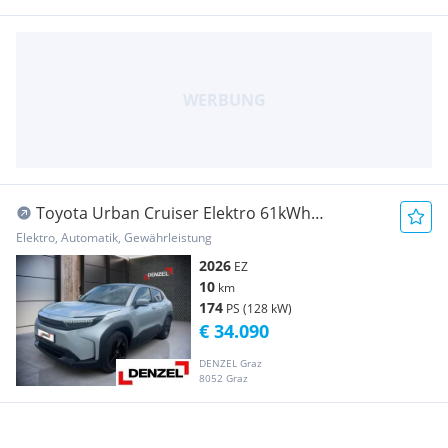
Toyota Urban Cruiser Elektro 61kWh
Teamplayer Aut.
Elektro, Automatik, Gewährleistung
2026
EZ
10
km
174
PS (128 kW)
€ 34.090
DENZEL Graz
8052 Graz