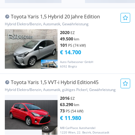
Toyota Yaris 1,5 Hybrid 20 Jahre Edition
Hybrid Elektro/Benzin, Automatik, Gewährleistung
2020
EZ
49.500
km
101
PS (74 kW)
€ 14.700
Auto Falbesoner GmbH
6092 Birgitz
Toyota Yaris 1,5 VVT-i Hybrid Edition45
Hybrid Elektro/Benzin, Automatik, gültiges Pickerl, Gewährleistung
2016
EZ
63.290
km
73
PS (54 kW)
€ 11.980
MB CarPlace Autohandel
1220 Wien, 22. Bezirk, Donaustadt