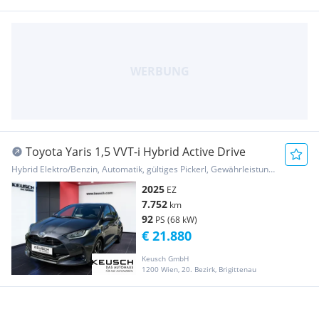
Toyota Yaris 1,5 VVT-i Hybrid Active Drive
Hybrid Elektro/Benzin, Automatik, gültiges Pickerl, Gewährleistung, Garantie
2025
EZ
7.752
km
92
PS (68 kW)
€ 21.880
Keusch GmbH
1200 Wien, 20. Bezirk, Brigittenau