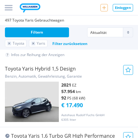
Einloggen
497 Toyota Yaris Gebrauchtwagen
Filtern
Toyota
Yaris
Filter zurücksetzen
Infos zur Reihung der Anzeigen
Toyota Yaris Hybrid 1,5 Design
Benzin, Automatik, Gewährleistung, Garantie
2021
EZ
57.954
km
92
PS (68 kW)
€ 17.490
Autohaus Rudolf Fuchs GmbH
6305 Itter
Toyota Yaris 1,6 Turbo GR High Performance