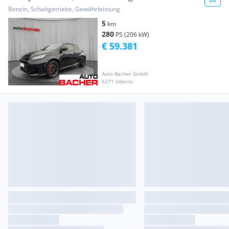
Benzin, Schaltgetriebe, Gewährleistung
5
km
280
PS (206 kW)
€ 59.381
Auto Bacher GmbH
6271 Uderns