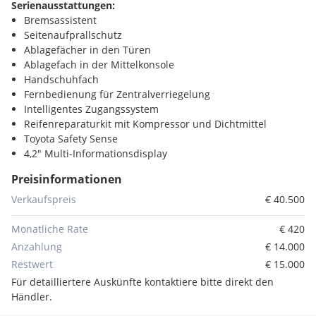
Serienausstattungen:
Bremsassistent
Seitenaufprallschutz
Ablagefächer in den Türen
Ablagefach in der Mittelkonsole
Handschuhfach
Fernbedienung für Zentralverriegelung
Intelligentes Zugangssystem
Reifenreparaturkit mit Kompressor und Dichtmittel
Toyota Safety Sense
4,2" Multi-Informationsdisplay
Auf- & Abblendautomatik
Preisinformationen
LED-Frontscheinwerfer
Reifendruckwarnsystem
Verkaufspreis
€ 40.500
Scheinwerferhöhenverstellung manuell
Türgriffe außen in Wagenfarbe lackiert
Monatliche Rate
€ 420
Voll LED Heckleuchten
Anzahlung
€ 14.000
Fahrersitz manuell längs- und höhenverstellbar
Restwert
€ 15.000
3-Punkt-Sicherheitsgurte mit Sicherheitsgurtwarnsystem
Für detailliertere Auskünfte kontaktiere bitte direkt den
vorne mit Gurtstraffer und Gurtkraftbegrenzer
Händler.
Abgedunkelte Scheiben ab der B-Säule