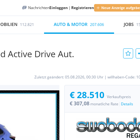
Nachrichten
Einloggen
|
Registrieren
Neue Anzeige aufgeb
OBILIEN
AUTO & MOTOR
JOBS
112.821
207.606
1
d Active Drive Aut.
Zuletzt geändert:
05.08.2026, 00:30 Uhr
|
willhaben-Code:
1
€ 28.510
Verkaufspreis
€ 307,08
|
monatliche Rate
Details