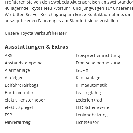
Profitieren Sie von den Swoboda Aktionspreisen an zwei Standor
40 lagernde Toyota Neu-/Vorführ- und Jungwagen auf unserer
Wir bitten Sie vor Besichtigung um kurze Kontaktaufnahme, um 
ausgepriesenen Fahrzeuges am Standort sicherzustellen.
Unsere Toyota Verkaufsberater:
Regau (4845) - Meris Memic - (0) 7672/26500-651
Ausstattungen & Extras
Regau (4845) - Simone Forstinger- (0) 7672/26500-654
ABS
Freisprecheinrichtung
Laakirchen (4664) - Herr Darie - (0) 7612/63311-434
Abstandstempomat
Frontscheibenheizung
Laakirchen (4664) - Nikolas Trawöger - (0) 7612/63311-441
Alarmanlage
ISOFIX
Wir beraten Sie über individuelle Kredit- oder Leasingfinanzier
Alufelgen
Klimaanlage
Fahrzeugversicherung.
Beifahrerairbags
Klimaautomatik
Bordcomputer
Leasingfähig
team swoboda - best service for you
elektr. Fensterheber
Lederlenkrad
elektr. Spiegel
LED-Scheinwerfer
Angebot vorbehaltlich Verfügbarkeit, Druck- und Beschreibung
möglich
ESP
Lenkradheizung
Fahrerairbag
Lichtsensor
Serienausstattungen:
Ablagefächer in den Türen vorne und hinten