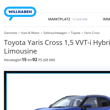
MARKTPLATZ
IMM
12.564.948
Startseite
Auto & Motor
Gebrauchtwagen
Toyota
Yaris Cross
Toyota Yaris Cross 1,5 VVT-i Hybri
Limousine
15
92
Neuwagen
km
PS (68 kW)