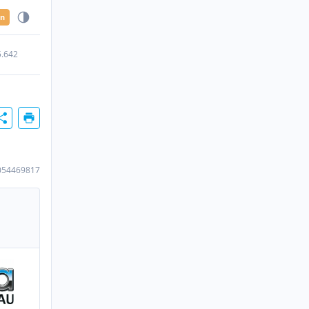
en
5.642
054469817