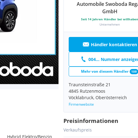
Automobile Swoboda Reg
GmbH
Seit
14
Jahren Händler bei willhabe
Unternehmen
Händler kontaktieren
004... Nummer anzeige
Mehr von diesem Händler
109
Traunsteinstraße 21
4845 Rutzenmoos
Vöcklabruck, Oberösterreich
Firmenwebsite
Preisinformationen
Verkaufspreis
Hybrid Elektro/Benzin