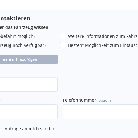
r
 215/55 R17 Bereifung
ntaktieren
ber das Fahrzeug wissen:
robefahrt möglich?
Weitere Informationen zum Fahr
hrzeug noch verfügbar?
Besteht Möglichkeit zum Eintausc
mmentar hinzufügen
e
Telefonnummer
optional
er Anfrage an mich senden.