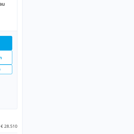
au
n
n
€ 28.510