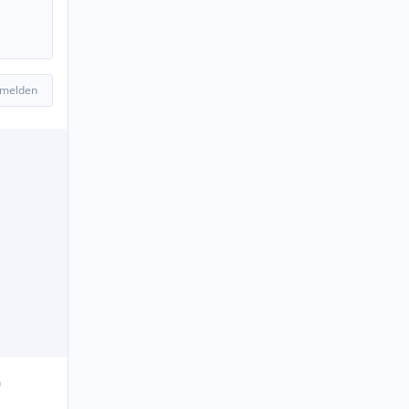
 melden
n