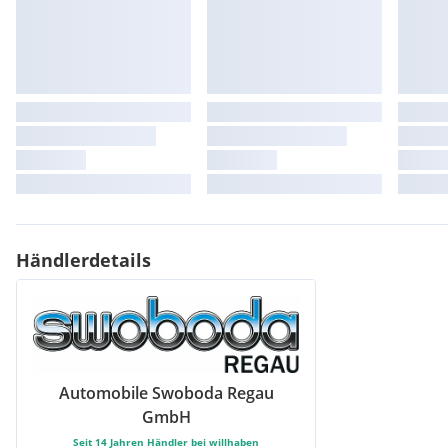
Haifischflosse Dachantenne
Toyota Safety Sense 3
Reifendruckwarnsystem
Scheinwerferhöhenverstellung manuell
Startknopf
Lenkrad elektrisch längs und höhenverstellbar
Auf-& Abblendautomatik
Rücksitzbank geteilt umklappbar (60:40)
Sitzbezug Stoff
Ambientebeleuchtung, weiß
Außenspiegel automatisch anklappbar
Außenspiegel in Dachfarbe lackiert
Händlerdetails
Dekor-Leiste am Armaturenbrett, silber
Fahrer- und Beifahrersitz manuel höhenverstellbar
Getränkehalter vorne (2x)
LED-Projektions Frontscheinwerfer
Oberes Armaturenbrett, schwarz
Seitenfensternumrandung in schwarz
Automobile Swoboda Regau
Seitenschweller mit Applikationen ,,Yaris Cross,, Schriftzug - s
Sequentieller Blinker, Heck
GmbH
Voll LED Heckleuchten
Seit
14
Jahren Händler bei willhaben