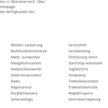
ten in Oberösterreich. Über
 Homepage.
die Verfügbarkeit des
Metallic-Lackierung
Serviceheft
Multifunktionslenkrad
Servolenkung
MwSt. ausweisbar
Sitzheizung vorne
ungen sowie eine günstige
Navigationssystem
Start/Stop-Automatik
Nebelscheinwerfer
Tagfahrlicht
Notbremsassistent
Tempomat
Radio
Totwinkelassistent
Regensensor
Traktionskontrolle
sfehler, Symbolabbildungen
Rückfahrkamera
Wegfahrsperre
Seitenairbags
Zentralverriegelung