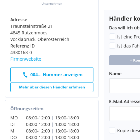
Windschutzscheibenheizung im Bereich der Scheibenwische
Unternehmen
Sonnenblenden mit Make-up-Spiegeln
17" Leichtmetallfelgen, 5 Doppelspeichen schwarz/silber mit
Händler ko
Adresse
Extras:
Traunsteinstraße 21
Das will ich ü
MWST Ausweisbar
4845 Rutzenmoos
Automatic
Ist eine P
Vöcklabruck, Oberösterreich
KEYLESS-GO
Ist das Fa
Referenz ID
Multifunktionslenkrad
4380168-0
Rückfahrkamera
Firmenwebsite
+ Ko
Müdigkeitswarnsystem
Spurwechselwarnung
Name
LED Tagfahrlicht
004... Nummer anzeigen
Winterpaket
Mehr über diesen Händler erfahren
Bluetooth
Tempomat mit Bremsfunktion
Tempomat
E-Mail-Adress
Totwinkel-Assistent
Öffnungszeiten
Abstandstempomat
MO
08:00
-
12:00
|
13:00
-
18:00
Aktiver Spurhalte-Assistent
DI
08:00
-
12:00
|
13:00
-
18:00
Leichtmetallfelgen
Kopie dies
MI
08:00
-
12:00
|
13:00
-
18:00
Regensensor
DO
08:00
-
12:00
|
13:00
-
18:00
Adaptive Brake mit Berganfahrtshilfe