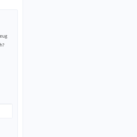
zeug
h?