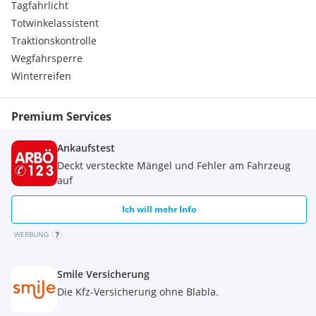
Windschutzscheibenheizung im Bereich der
Tagfahrlicht
Scheibenwischer
Totwinkelassistent
Sonnenblenden mit Make-up-Spiegeln
Traktionskontrolle
Wegfahrsperre
Winterreifen
Premium Services
Ankaufstest
Deckt versteckte Mängel und Fehler am Fahrzeug
auf
Ich will mehr Info
WERBUNG
Smile Versicherung
Die Kfz-Versicherung ohne Blabla.