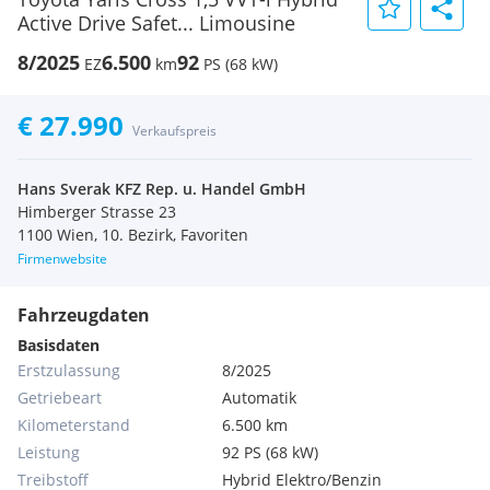
Active Drive Safet... Limousine
8/2025
6.500
92
EZ
km
PS (68 kW)
€ 27.990
Verkaufspreis
Hans Sverak KFZ Rep. u. Handel GmbH
Himberger Strasse 23
1100 Wien, 10. Bezirk, Favoriten
Firmenwebsite
Fahrzeugdaten
Basisdaten
Erstzulassung
8/2025
Getriebeart
Automatik
Kilometerstand
6.500 km
Leistung
92 PS (68 kW)
Treibstoff
Hybrid Elektro/Benzin