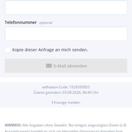
Telefonnummer
optional
Kopie dieser Anfrage an mich senden.
E-Mail absenden
willhaben-Code:
1929395855
Zuletzt geändert:
03.08.2026, 06:40
Uhr
!
Anzeige melden
HINWEIS:
Alle Angaben ohne Gewähr. Bei einigen angezeigten Daten (z.B.
Ausstattungen) handelt es sich um Hersteller-/Importeurs-Angaben bzw.