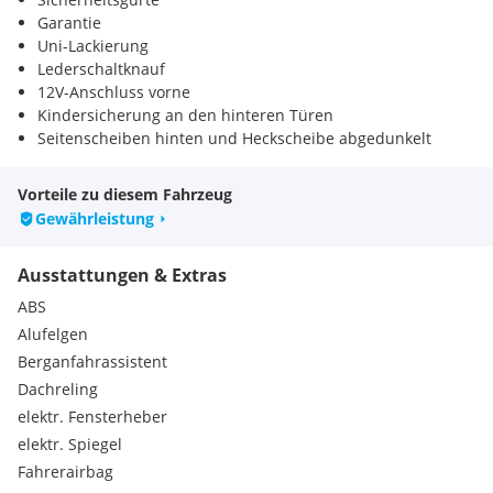
Garantie
Uni-Lackierung
Lederschaltknauf
12V-Anschluss vorne
Kindersicherung an den hinteren Türen
Seitenscheiben hinten und Heckscheibe abgedunkelt
Dachhimmel schwarz
Handschuhfach
Vorteile zu diesem Fahrzeug
Parkbremse, elektrisch
Gewährleistung
Sitzheizung für Fahrer und Beifahrer
Fernbedienung für Zentralverriegelung
Ausstattungen & Extras
7" Multi-Informationsdisplay
Getriebe Automat stufenlos
ABS
Intelligentes Zugangssystem
Alufelgen
Kofferraumboden höhenverstellbar
Berganfahrassistent
Kopfstützen vorne und hinten höhenverstellbar
Dachreling
Reifenreparaturkit mit Kompressor und Dichtmittel
Smartphone Integration
elektr. Fensterheber
Türgriffe außen lackiert
elektr. Spiegel
Follow-me-home Funktion
Fahrerairbag
Haifischflosse Dachantenne