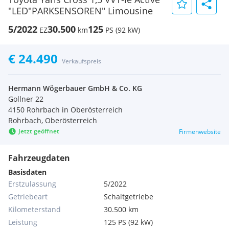
"LED"PARKSENSOREN" Limousine
5/2022
30.500
125
EZ
km
PS (92 kW)
€ 24.490
Verkaufspreis
Hermann Wögerbauer GmbH & Co. KG
Gollner 22
4150 Rohrbach in Oberösterreich
Rohrbach, Oberösterreich
Jetzt geöffnet
Firmenwebsite
Fahrzeugdaten
Basisdaten
Erstzulassung
5/2022
Getriebeart
Schaltgetriebe
Kilometerstand
30.500 km
Leistung
125 PS (92 kW)