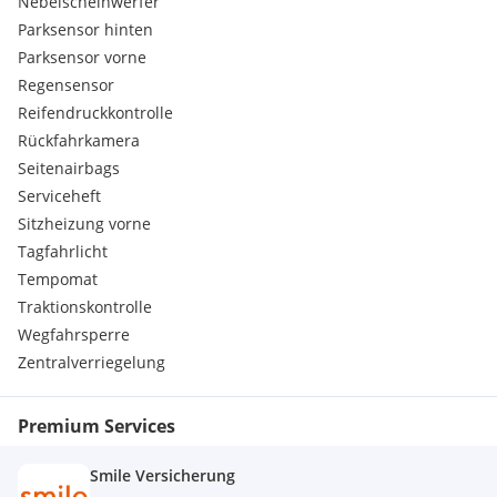
Nebelscheinwerfer
Dachhimmel hellgrau
Parksensor hinten
Interieur-Applikationen in silber
Parksensor vorne
Regensensor
Reifendruckkontrolle
Rückfahrkamera
Seitenairbags
Serviceheft
Sitzheizung vorne
Tagfahrlicht
Tempomat
Traktionskontrolle
Wegfahrsperre
Zentralverriegelung
Premium Services
Smile Versicherung