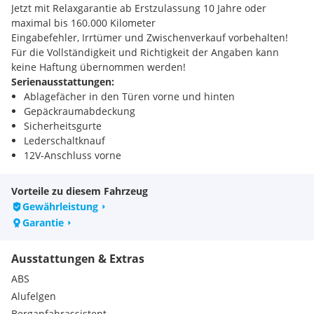
Jetzt mit Relaxgarantie ab Erstzulassung 10 Jahre oder
maximal bis 160.000 Kilometer
Eingabefehler, Irrtümer und Zwischenverkauf vorbehalten!
Für die Vollständigkeit und Richtigkeit der Angaben kann
keine Haftung übernommen werden!
Serienausstattungen:
Ablagefächer in den Türen vorne und hinten
Gepäckraumabdeckung
Sicherheitsgurte
Lederschaltknauf
12V-Anschluss vorne
Kindersicherung an den hinteren Türen
Außenspiegel in Wagenfarbe lackiert
Vorteile zu diesem Fahrzeug
Handschuhfach
Gewährleistung
Parkbremse, elektrisch
Garantie
Fernbedienung für Zentralverriegelung
Acoustic Vehicle Approach System (AVAS)
Ausstattungen & Extras
Kofferraumboden höhenverstellbar
Kopfstützen vorne und hinten höhenverstellbar
ABS
Reifenreparaturkit mit Kompressor und Dichtmittel
Alufelgen
Smartphone Integration
Berganfahrassistent