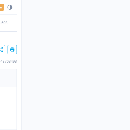
en
5.693
948703493