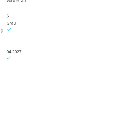
Vorderrad
5
Grau
ng
04.2027