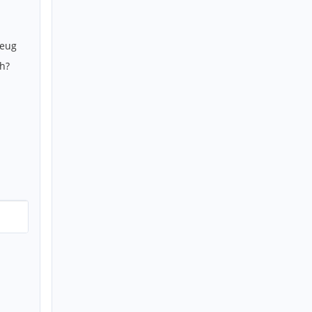
zeug
h?