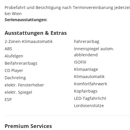
Probefahrt und Besichtigung nach Terminvereinbarung jederzei
bei Wien
Serienausstattungen:
Bremsassistent
Außentemperaturanzeige
Ausstattungen & Extras
Sicherheitslenksäule
2-Zonen-Klimaautomatik
Fahrerairbag
Außenspiegel in Wagenfarbe
ABS
Innenspiegel autom.
Pollenfilter
abblendend
Alufelgen
Getriebe 5-Gg.
ISOFIX
Lenkrad axial und vertikal verstellbar
Beifahrerairbags
Zusatzheizung
Klimaanlage
CD Player
Blinkleuchten in den Außenspiegel integriert (LED)
Klimaautomatik
Dachreling
Colorverglasung
Komfortfahrwerk
elektr. Fensterheber
IDIS Intelligentes Fahrerinformationssystem
Kopfairbags
elektr. Spiegel
Laderaumrollo
LED-Tagfahrlicht
WHIPS Schleudertrauma-Schutzsystem
ESP
Leselampen vorne und hinten
Lordosenstütze
Umluftschaltung
Automatik-Sicherheitsgurte (5)
Blinker mit Komfort Tipp-Schaltung
Premium Services
Bremsleuchten adaptiv