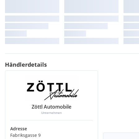
Fahrersitz höhen- und neigungsverstellbar
Audio-System Performance
Sicherheitsgurtstraffer vorne und hinten (2), Gurtkraftbegren
Warnton/-leuchte "Bitte anschnallen"
Getränkehalter (2) in Mittelkonsole
Make-up Spiegel Beifahrer
Raucherpaket (Aschenbecher + Zigarettenanzünder)
Stoßleisten an den Türen und obere Stoßstangen in Wagenfa
Händlerdetails
Zöttl Automobile
Unternehmen
Adresse
Fabriksgasse 9