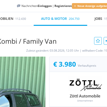
Nachrichten
Einloggen
|
Registrieren
Neue Anzeige aufgeb
OBILIEN
AUTO & MOTOR
JOBS
112.430
204.750
1
Kombi / Family Van
Zuletzt geändert:
03.08.2026, 12:05 Uhr
|
willhaben-Code:
1
€ 3.980
Verkaufspreis
Zöttl Automobile
Unternehmen