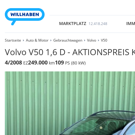
MARKTPLATZ
IMM
12.418.248
Startseite
Auto & Motor
Gebrauchtwagen
Volvo
V50
Volvo V50 1,6 D - AKTIONSPREIS 
4/2008
249.000
109
EZ
km
PS (80 kW)