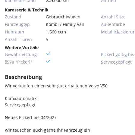
Kilometerstand
249.000 km
Antrieb
Karosserie & Technik
Zustand
Gebrauchtwagen
Anzahl Sitze
Fahrzeugtyp
Kombi / Family Van
Außenfarbe
Hubraum
1.560 ccm
Metallic­lackieru
Anzahl Türen
5
Weitere Vorteile
Gewährleistung
Pickerl gültig bis
§57a "Pickerl"
Servicegepflegt
Beschreibung
Wir verkaufen einen sehr gut erhaltenen Volvo V50
Klimaautomatik
Servicegepflegt
Neues Pickerl bis 04/2027
Wir tauschen auch gerne Ihr Fahrzeug ein