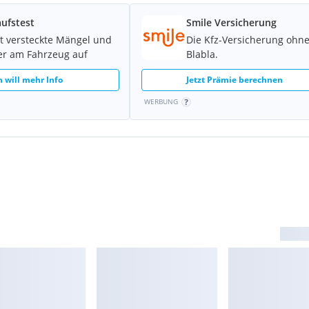
ufstest
Smile Versicherung
t versteckte Mängel und
Die Kfz-Versicherung ohn
er am Fahrzeug auf
Blabla.
h will mehr Info
Jetzt Prämie berechnen
NG und Sportmodus
WERBUNG
, abschließbar