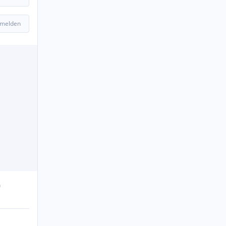
 melden
n