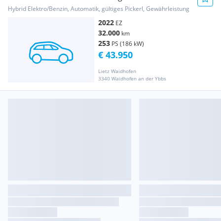
Geartronic
Hybrid Elektro/Benzin, Automatik, gültiges Pickerl, Gewährleistung
2022
EZ
32.000
km
253
PS (186 kW)
€ 43.950
Lietz Waidhofen
3340 Waidhofen an der Ybbs