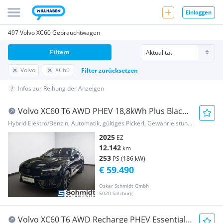
Einloggen
497 Volvo XC60 Gebrauchtwagen
Filtern
Volvo
XC60
Filter zurücksetzen
Infos zur Reihung der Anzeigen
Volvo XC60 T6 AWD PHEV 18,8kWh Plus Black
Edition Aut.
Hybrid Elektro/Benzin, Automatik, gültiges Pickerl, Gewährleistung, Garantie
2025
EZ
12.142
km
253
PS (186 kW)
€ 59.490
Oskar Schmidt Gmbh
5020 Salzburg
Volvo XC60 T6 AWD Recharge PHEV Essential