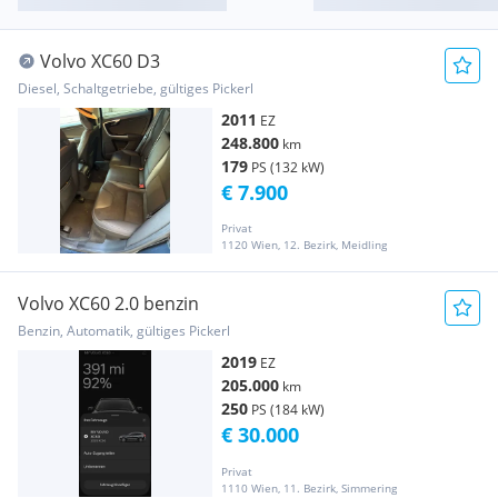
Volvo XC60 D3
Diesel, Schaltgetriebe, gültiges Pickerl
2011
EZ
248.800
km
179
PS (132 kW)
€ 7.900
Privat
1120 Wien, 12. Bezirk, Meidling
Volvo XC60 2.0 benzin
Benzin, Automatik, gültiges Pickerl
2019
EZ
205.000
km
250
PS (184 kW)
€ 30.000
Privat
1110 Wien, 11. Bezirk, Simmering