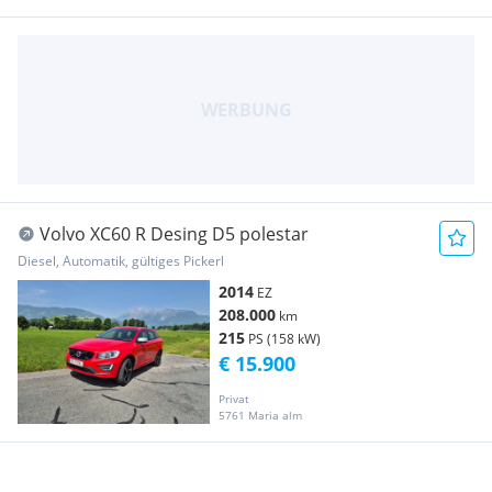
Volvo XC60 R Desing D5 polestar
Diesel, Automatik, gültiges Pickerl
2014
EZ
208.000
km
215
PS (158 kW)
€ 15.900
Privat
5761 Maria alm