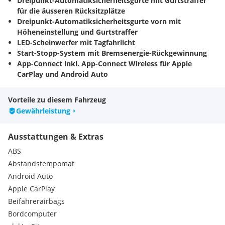
Dreipunkt-Automatiksicherheitsgurte mit Gurtstraffer
für die äusseren Rücksitzplätze
Dreipunkt-Automatiksicherheitsgurte vorn mit
Höheneinstellung und Gurtstraffer
LED-Scheinwerfer mit Tagfahrlicht
Start-Stopp-System mit Bremsenergie-Rückgewinnung
App-Connect inkl. App-Connect Wireless für Apple
CarPlay und Android Auto
Aussenspiegel mit Umfeldbeleuchtung und
Beifahrerspiegelabsenkung - anklapp- und beheizbar -
Vorteile zu diesem Fahrzeug
auf Fahrerseite abblendend
Gewährleistung
Automatische Distanzregelung ACC stop & go - mit
Geschwindigkeitsbegrenzer
Ausstattungen & Extras
Digital Cockpit Pro - mehrfarbig - verschiedene Info-
Profile wählbar
ABS
Müdigkeitserkennung
Abstandstempomat
Notbremsassistent Front Assist (für automatische
Android Auto
Distanzregelung ACC bis 210 km/h)
Apple CarPlay
Proaktives Insassenschutzsystem in Verbindung mit
Front Assist
Beifahrerairbags
8 Lautsprecher
Bordcomputer
Abgasendrohr hinten (Standard)