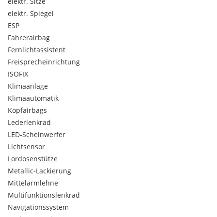
elektr. Sitze
Airbag für Fahrer und Beifahrer - mit Beifahrerairbag-
elektr. Spiegel
Deaktivierung - inkl. Knie-Airbag auf der Fahrerseite
ESP
Akustik-Paket Standard
Fahrerairbag
Aussen-Sound Standard
Aussenspiegel auf Fahrerseite asphärisch
Fernlichtassistent
Bordliteratur in Deutsch (Deutschland)
Freisprecheinrichtung
Chrom-Paket
ISOFIX
Deep Black Perleffekt
Klimaanlage
Digitaler Radioempfang DAB+
Klimaautomatik
Doppelton-Signalhorn
Drehstromgenerator 180 A
Kopfairbags
Dämpfung vorn
Lederlenkrad
Easy Open & Close - Heckklappe mit sensorgesteuerter
LED-Scheinwerfer
Öffnung und Schliessung - mit Fernentriegelung
Lichtsensor
Elektrische Luftzusatzheizung
Lordosenstütze
Elektronische Parkbremse inkl. Auto-Hold-Funktion
Elektronisches Stabilisierungsprogramm und
Metallic-Lackierung
elektromechanischer Bremskraftverstärker
Mittelarmlehne
Fusshebelwerk Standard
Multifunktionslenkrad
Gepäckraumabdeckung
Navigationssystem
ISOFIX-Halteösen zur Befestigung von 2 Kindersitzen auf