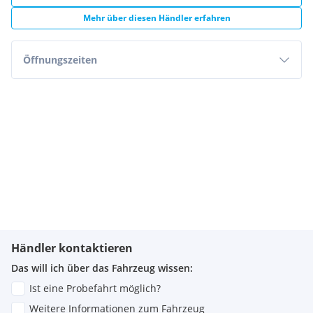
home Funktion automatisch
Verbandtasche - Warndreieck und Warnweste
Mehr über diesen Händler erfahren
Winterpaket
Öffnungszeiten
ACHTUNG! WICHTIGE HINWEISE!
Sofern abgebildet u. verfügbar Zusatzbereifung gegen
Aufpreis erhältlich.
Fahrzeug Anmeldebereit!
ACHTUNG ACHTUNG
Wir kaufen Deinen Alten
JETZT € 600,-- EINTAUSCHPRÄMIE KASSIEREN
Weitere 2.000 Fahrzeuge zu Großhandelspreisen LAGERND.
Händler kontaktieren
360° Innenpanorama und XXL-Fotos unter
Das will ich über das Fahrzeug wissen:
Vorbehaltlich Zwischenverkauf. Eingabefehler sind
Ist eine Probefahrt möglich?
ausdrücklich vorbehalten.
Weitere Informationen zum Fahrzeug