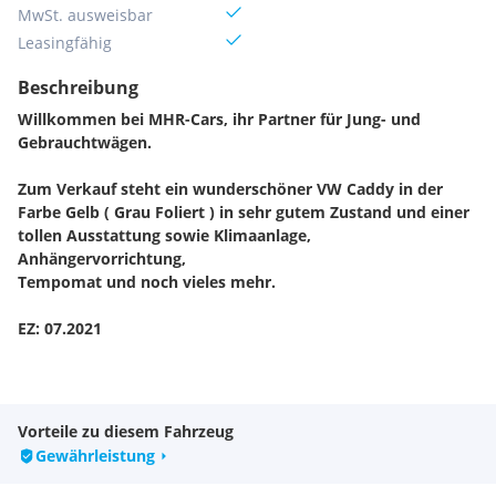
MwSt. ausweisbar
Leasingfähig
Beschreibung
Willkommen bei MHR-Cars, ihr Partner für Jung- und
Gebrauchtwägen.
Zum Verkauf steht ein wunderschöner VW Caddy in der
Farbe Gelb ( Grau Foliert ) in sehr gutem Zustand und einer
tollen Ausstattung sowie Klimaanlage,
Anhängervorrichtung,
Tempomat und noch vieles mehr.
EZ: 07.2021
Motor & Antrieb
Antriebsart: Frontantrieb
Vorteile zu diesem Fahrzeug
Getriebe 6-Gang
Gewährleistung
Servolenkung elektronisch gesteuert (Servotronic)
Start/Stop-Anlage