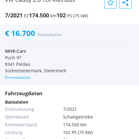
7/2021
174.500
102
EZ
km
PS (75 kW)
€ 16.700
Verkaufspreis
MHR-Cars
Puch 97
8341 Paldau
Südoststeiermark, Steiermark
Firmenwebsite
Fahrzeugdaten
Basisdaten
Erstzulassung
7/2021
Getriebeart
Schaltgetriebe
Kilometerstand
174.500 km
Leistung
102 PS (75 kW)