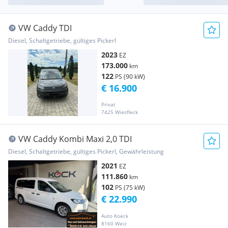
VW Caddy TDI
Diesel, Schaltgetriebe, gültiges Pickerl
2023
EZ
173.000
km
122
PS (90 kW)
€ 16.900
Privat
7425 Wiesfleck
VW Caddy Kombi Maxi 2,0 TDI
Diesel, Schaltgetriebe, gültiges Pickerl, Gewährleistung
2021
EZ
111.860
km
102
PS (75 kW)
€ 22.990
Auto Koeck
8160 Weiz