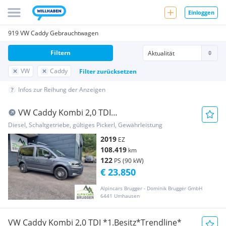
Einloggen
919 VW Caddy Gebrauchtwagen
Filtern
VW
Caddy
Filter zurücksetzen
Infos zur Reihung der Anzeigen
VW Caddy Kombi 2,0 TDI
4MOTION//ANHÄNGERKUPPLUNG//...
Diesel, Schaltgetriebe, gültiges Pickerl, Gewährleistung
2019
EZ
108.419
km
122
PS (90 kW)
€ 23.850
Alpincars Brugger - Dominik Brugger GmbH
6441 Umhausen
VW Caddy Kombi 2,0 TDI *1.Besitz*Trendline*