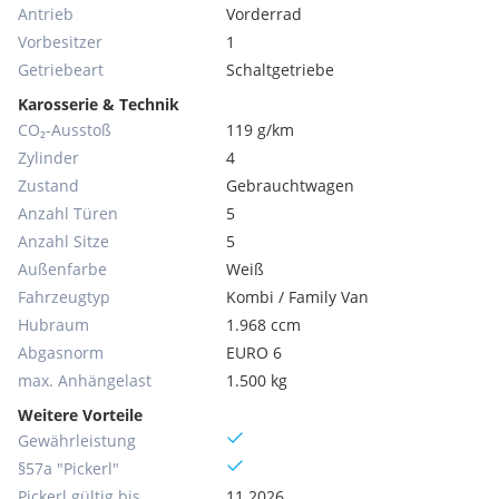
Antrieb
Vorderrad
Vorbesitzer
1
Getriebeart
Schaltgetriebe
Karosserie & Technik
CO₂-Ausstoß
119 g/km
Zylinder
4
Zustand
Gebrauchtwagen
Anzahl Türen
5
Anzahl Sitze
5
Außenfarbe
Weiß
Fahrzeugtyp
Kombi / Family Van
Hubraum
1.968 ccm
Abgasnorm
EURO 6
max. Anhängelast
1.500 kg
Weitere Vorteile
Gewährleistung
§57a "Pickerl"
Pickerl gültig bis
11.2026