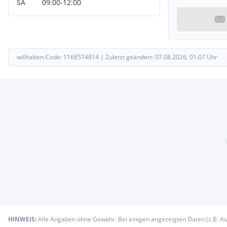
SA
09:00
-
12:00
willhaben-Code:
1168574814
|
Zuletzt geändert:
07.08.2026, 01:07
Uhr
HINWEIS:
Alle Angaben ohne Gewähr. Bei einigen angezeigten Daten (z.B. A