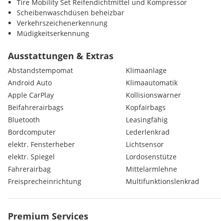
Tire Mobility Set Reifendichtmittel und Kompressor
Scheibenwaschdüsen beheizbar
Verkehrszeichenerkennung
Müdigkeitserkennung
Außenspiegel beheizbar
Leuchtweitenregulierung
Ausstattungen & Extras
Thermoverglasung
Abstandstempomat
Klimaanlage
Seitenfenster ab B-Säule abgedunkelt
Android Auto
Klimaautomatik
DAB-Radio
Apple CarPlay
Kollisionswarner
Sitz-Fahrer höhenverstellbar
Beifahrerairbags
Kopfairbags
Bluetooth
Leasingfähig
Bordcomputer
Lederlenkrad
elektr. Fensterheber
Lichtsensor
elektr. Spiegel
Lordosenstütze
Fahrerairbag
Mittelarmlehne
Freisprecheinrichtung
Multifunktionslenkrad
Premium Services