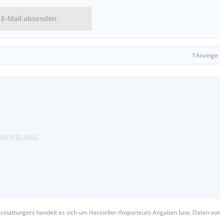
E-Mail absenden
!
Anzeige
usstattungen) handelt es sich um Hersteller-/Importeurs-Angaben bzw. Daten vo