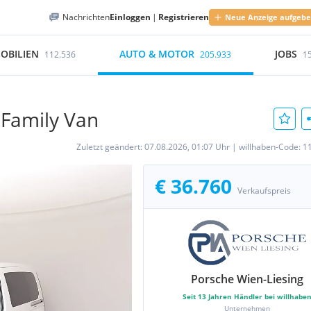
Nachrichten
Einloggen
|
Registrieren
Neue Anzeige aufgeb
OBILIEN
AUTO & MOTOR
JOBS
112.536
205.933
1
Family Van
Zuletzt geändert:
07.08.2026, 01:07 Uhr
|
willhaben-Code:
1
€ 36.760
Verkaufspreis
Porsche Wien-Liesing
Seit
13
Jahren Händler bei willhabe
Unternehmen