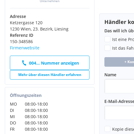
Unternehmen
Adresse
Händler ko
Ketzergasse 120
1230 Wien, 23. Bezirk, Liesing
Das will ich ü
Referenz ID
Ist eine P
150-348586
Firmenwebsite
Ist das Fa
+ Ko
004... Nummer anzeigen
Name
Mehr über diesen Händler erfahren
Öffnungszeiten
E-Mail-Adress
MO
08:00
-
18:00
DI
08:00
-
18:00
MI
08:00
-
18:00
DO
08:00
-
18:00
Kopie dies
FR
08:00
-
18:00