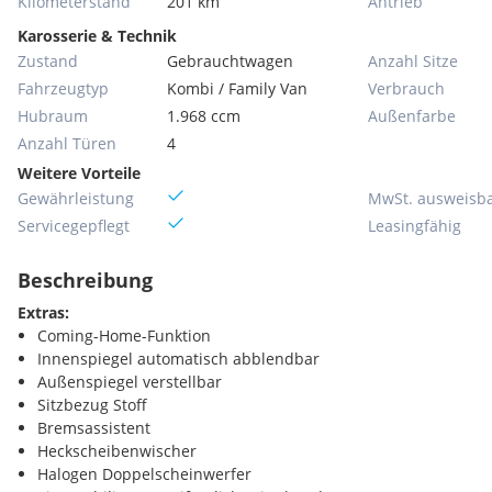
Kilometerstand
201 km
Antrieb
Karosserie & Technik
Zustand
Gebrauchtwagen
Anzahl Sitze
Fahrzeugtyp
Kombi / Family Van
Verbrauch
Hubraum
1.968 ccm
Außenfarbe
Anzahl Türen
4
Weitere Vorteile
Gewährleistung
MwSt. ausweisb
Servicegepflegt
Leasingfähig
Beschreibung
Extras:
Coming-Home-Funktion
Innenspiegel automatisch abblendbar
Außenspiegel verstellbar
Sitzbezug Stoff
Bremsassistent
Heckscheibenwischer
Halogen Doppelscheinwerfer