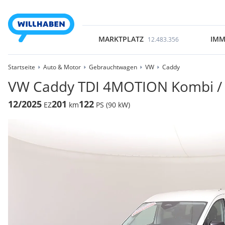
MARKTPLATZ
IMM
12.483.356
Startseite
Auto & Motor
Gebrauchtwagen
VW
Caddy
VW Caddy TDI 4MOTION Kombi / 
12/2025
201
122
EZ
km
PS (90 kW)