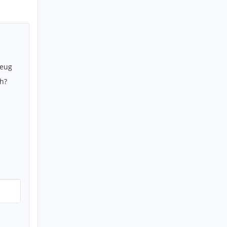
zeug
h?