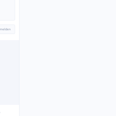
 melden
n