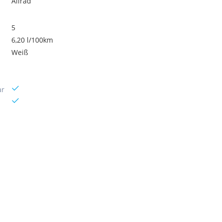
Allrad
5
6,20 l/100km
Weiß
ar