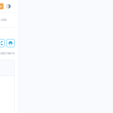
en
5.540
168574814
n