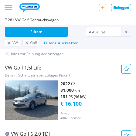
Einloggen
7.281 VW Golf Gebrauchtwagen
Filtern
VW
Golf
Filter zurücksetzen
Infos zur Reihung der Anzeigen
VW Golf 1,5l Life
Benzin, Schaltgetriebe, gültiges Pickerl
2022
EZ
81.000
km
131
PS (96 kW)
€ 16.100
Privat
4802 Ebensee
VW Golf 6 2.0 TDI