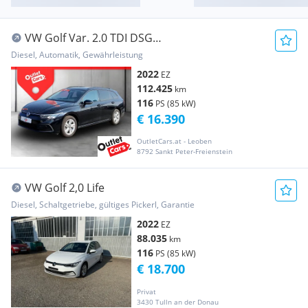
VW Golf Var. 2.0 TDI DSG
ASSIST+LED+NAVI+RADAR+LM
Diesel, Automatik, Gewährleistung
2022
EZ
112.425
km
116
PS (85 kW)
€ 16.390
OutletCars.at - Leoben
8792 Sankt Peter-Freienstein
VW Golf 2,0 Life
Diesel, Schaltgetriebe, gültiges Pickerl, Garantie
2022
EZ
88.035
km
116
PS (85 kW)
€ 18.700
Privat
3430 Tulln an der Donau