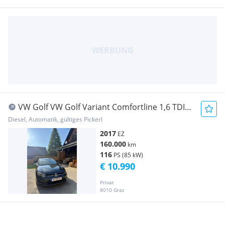
VW Golf VW Golf Variant Comfortline 1,6 TDI
DSG
Diesel, Automatik, gültiges Pickerl
2017
EZ
160.000
km
116
PS (85 kW)
€ 10.990
Privat
8010 Graz