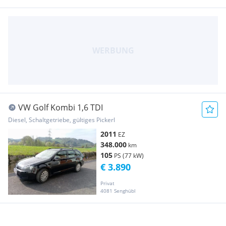
VW Golf Kombi 1,6 TDI
Diesel, Schaltgetriebe, gültiges Pickerl
2011
EZ
348.000
km
105
PS (77 kW)
€ 3.890
Privat
4081 Senghübl