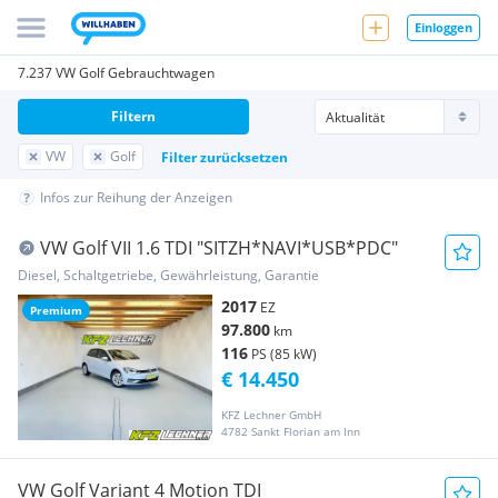
Einloggen
7.237 VW Golf Gebrauchtwagen
Filtern
VW
Golf
Filter zurücksetzen
Infos zur Reihung der Anzeigen
VW Golf VII 1.6 TDI "SITZH*NAVI*USB*PDC"
Diesel, Schaltgetriebe, Gewährleistung, Garantie
2017
EZ
Premium
97.800
km
116
PS (85 kW)
€ 14.450
KFZ Lechner GmbH
4782 Sankt Florian am Inn
VW Golf Variant 4 Motion TDI