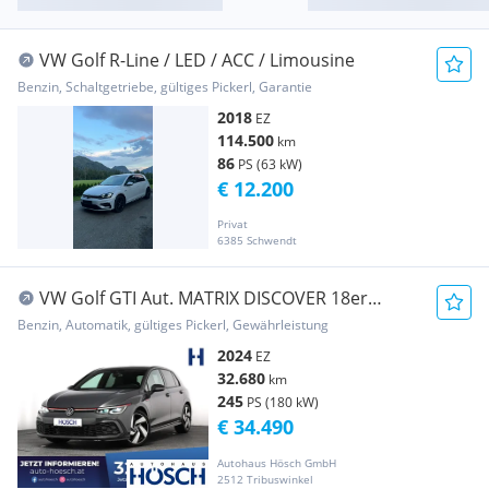
VW Golf R-Line / LED / ACC / Limousine
Benzin, Schaltgetriebe, gültiges Pickerl, Garantie
2018
EZ
114.500
km
86
PS (63 kW)
€ 12.200
Privat
6385 Schwendt
VW Golf GTI Aut. MATRIX DISCOVER 18er
MEGA-DEAL
Benzin, Automatik, gültiges Pickerl, Gewährleistung
2024
EZ
32.680
km
245
PS (180 kW)
€ 34.490
Autohaus Hösch GmbH
2512 Tribuswinkel