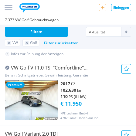
Einloggen
7.373 VW Golf Gebrauchtwagen
Filtern
VW
Golf
Filter zurücksetzen
Infos zur Reihung der Anzeigen
VW Golf VII 1.0 TSI "Comfortline"
SITZH*PDC*FREISP...
Benzin, Schaltgetriebe, Gewährleistung, Garantie
2017
EZ
Premium
102.630
km
110
PS (81 kW)
€ 11.950
KFZ Lechner GmbH
4782 Sankt Florian am Inn
VW Golf Variant 2.0 TDI