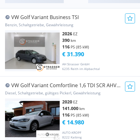
VW Golf Variant Business TSI
Benzin, Schaltgetriebe, Gewährleistung
2026
EZ
390
km
116
PS (85 kW)
€ 31.390
AH Strasser GmbH
6235 Reith im Alpbachtal
VW Golf Variant Comfortline 1,6 TDI SCR AHV
KAMERA...
Diesel, Schaltgetriebe, gültiges Pickerl, Gewährleistung
2020
EZ
141.000
km
116
PS (85 kW)
€ 14.980
AUTO-KROPF
8222 Kaibing