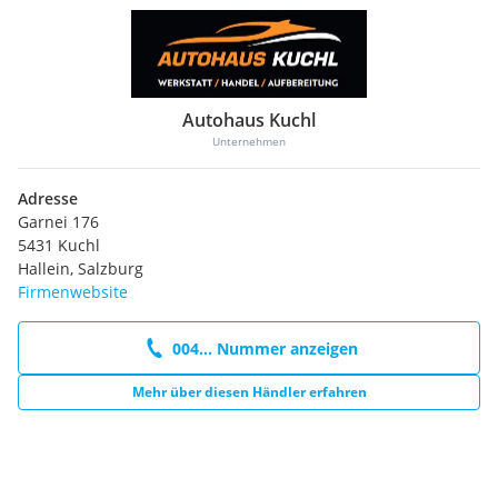
Blinkleuchte in Außenspiegel integriert
Außenspiegel mit autom. Absenkfunktion
Android Auto
Geschwindigkeits-Regelanlage (Tempomat)
Pearlescent-Lackierung
Autohaus Kuchl
Getriebe 5-Gang
Unternehmen
Apple Car Play
Start/Stop-Anlage
Adresse
Lenkrad (Leder)
Garnei 176
Lenksäule (Lenkrad) mechan. verstellbar,
5431 Kuchl
Höhen-/Längsverstellung
Hallein, Salzburg
Anzeige für Waschwasserstand
Firmenwebsite
Scheibenwaschdüsen heizbar
Scheinwerfer-Reinigungsanlage (SRA)
Isofix-Aufnahmen für Kindersitz an Rücksitz
004... Nummer anzeigen
Lichtassistent (Coming Home, Leaving Home)
Auto-Hold-Funktion
Mehr über diesen Händler erfahren
Tagfahrlicht LED
Unsere Dienstleistungen