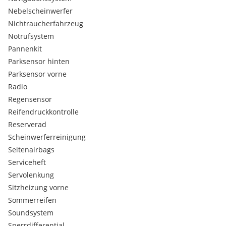
Elektronische Differenzialsperre (EDS)
Nebelscheinwerfer
Differentialsperre, elektronisch XDS
Nichtraucherfahrzeug
Fensterheber elektrisch
Notrufsystem
Fensterheber elektrisch vorn + hinten
Pannenkit
Elektronisches Stabilitäts-Programm
Parksensor hinten
Elektron. Stabilitäts-Programm (ESP)
Wegfahrsperre
Parksensor vorne
Wegfahrsperre (elektronisch)
Radio
Tempomat
Regensensor
Geschwindigkeits-Begrenzeranlage
Reifendruckkontrolle
Audiosystem Im Navigationssystem
Reserverad
ABS Antiblockiersystem (ABS)
ntriebs-Schlupfregelung (ASR)
Scheinwerferreinigung
Fahrassistenz-System: Müdigkeitserkennungs-Sensor
Seitenairbags
Automatische Fahrlichtschaltung (ALS)
Serviceheft
Multifunktionsanzeige Plus
Servolenkung
Multimediabuchse AUX-IN
Sitzheizung vorne
3-Punkt-Sicherheitsgurt hinten mitte
Sommerreifen
Ablagefach am Dachhimmel
Ablagetasche an Vordersitzlehnen
Soundsystem
Chromeinfassung Fensterheberschalter /
Sperrdifferential