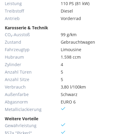
Leistung
110 PS (81 kW)
Treibstoff
Diesel
Antrieb
Vorderrad
Karosserie & Technik
CO₂-Ausstoß
99 g/km
Zustand
Gebrauchtwagen
Fahrzeugtyp
Limousine
Hubraum
1.598 ccm
Zylinder
4
Anzahl Türen
5
Anzahl Sitze
5
Verbrauch
3,80 l/100km
Außenfarbe
Schwarz
Abgasnorm
EURO 6
Metallic­lackierung
Weitere Vorteile
Gewährleistung
§57a "Pickerl"