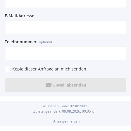
Gebraucht - und Jungfahrzeuge
- Garantie gegen Aufpreis bis 36 Monate für Gebraucht - und
E-Mail-Adresse
Jungfahrzeuge
- Terminvereinbarung (außerhalb der Geschäftszeiten
möglich)
Telefonnummer
optional
- Änderungen, Druck - und Satzfehler sowie Irrtümer
vorbehalten.
Kopie dieser Anfrage an mich senden.
E-Mail absenden
willhaben-Code:
923019869
Zuletzt geändert:
09.08.2026, 00:05
Uhr
!
Anzeige melden