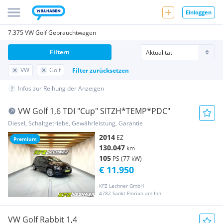
Einloggen
7.375 VW Golf Gebrauchtwagen
Filtern
VW
Golf
Filter zurücksetzen
Infos zur Reihung der Anzeigen
VW Golf 1,6 TDI "Cup" SITZH*TEMP*PDC"
Diesel, Schaltgetriebe, Gewährleistung, Garantie
2014
EZ
Premium
130.047
km
105
PS (77 kW)
€ 11.950
KFZ Lechner GmbH
4782 Sankt Florian am Inn
VW Golf Rabbit 1,4