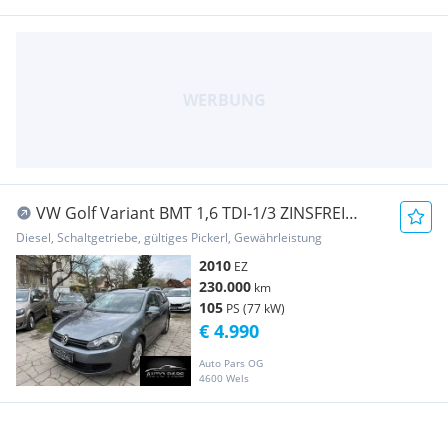
VW Golf Variant BMT 1,6 TDI-1/3 ZINSFREI
FINANZIERUNG
Diesel, Schaltgetriebe, gültiges Pickerl, Gewährleistung
2010
EZ
230.000
km
105
PS (77 kW)
€ 4.990
Auto Pars OG
4600 Wels