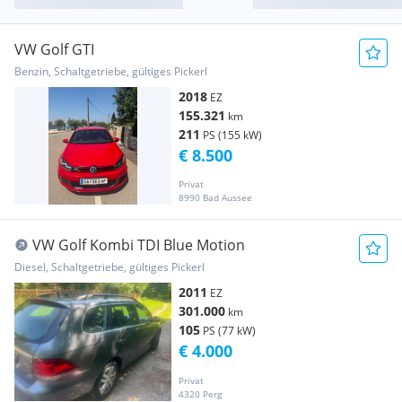
VW Golf GTI
Benzin, Schaltgetriebe, gültiges Pickerl
2018
EZ
155.321
km
211
PS (155 kW)
€ 8.500
Privat
8990 Bad Aussee
VW Golf Kombi TDI Blue Motion
Diesel, Schaltgetriebe, gültiges Pickerl
2011
EZ
301.000
km
105
PS (77 kW)
€ 4.000
Privat
4320 Perg