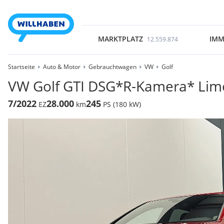
MARKTPLATZ
IMM
12.559.874
Startseite
Auto & Motor
Gebrauchtwagen
VW
Golf
VW Golf GTI DSG*R-Kamera* Lim
7/2022
28.000
245
EZ
km
PS (180 kW)