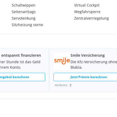
Schaltwippen
Virtual Cockpit
oming-Home-Lichtfunktion
Seitenairbags
Wegfahrsperre
Servolenkung
Zentralverriegelung
Sitzheizung vorne
 entspannt finanzieren
Smile Versicherung
r elektro-mechanisch
iner Stunde ist das Geld
Die Kfz-Versicherung ohn
nterstützung
Ihrem Konto.
Blabla.
 Angebot berechnen
Jetzt Prämie berechnen
WERBUNG
t) mit City-