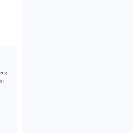
zeug
h?