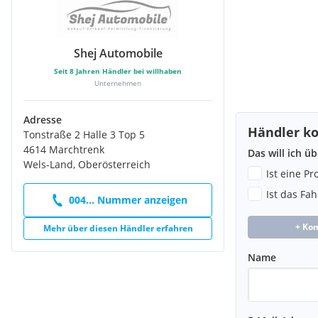
Mittelkonsole hinten (45 W)
Nebelschlussleuchte
Nichtraucher-Paket
Shej Automobile
Notrufsystem
Otto-Partikelfilter (OPF)
Seit
8
Jahren Händler bei willhaben
Parkbremse elektrisch mit Auto-Hold-Funktion
Unternehmen
Pedale Edelstahl
Progressivlenkung
Adresse
Radioempfang digital (DAB+)
Händler ko
Tonstraße 2 Halle 3 Top 5
Reifen-Reparaturkit (Tire Mobility Set)
4614 Marchtrenk
Das will ich ü
Reifenkontroll-Anzeige
Wels-Land, Oberösterreich
Rücksitzlehne geteilt mit Mittelarmlehne
Ist eine P
Schadstoffarm nach Abgasnorm Euro 6d
Ist das Fa
004... Nummer anzeigen
Scheinwerfer LED Plus
Seitenairbag vorn mit Kopf-Airbag-Einheit
+ Ko
Mehr über diesen Händler erfahren
Service-System: Intelligente Fahrzeugvernetzung (Car2X)
Sicherheitsgurte vorn mit Gurtstraffer, höhenverstellbar
Name
Sitzbezug / Polsterung: Stoff Scale Paper
Sitze vorn höhenverstellbar
Sitze: Top-Sportsitze vorn
Sonnenblenden mit Spiegel (beleuchtet)