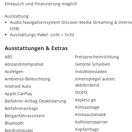
Eintausch und Finanzierung möglich
Ausstattung:
Audio-Navigationssystem Discover Media Streaming & Interne
USB)
Ausstattungs-Paket: Licht + Sicht
Business-Paket Premium mit Navigation Discover Media
LM-Felgen 7,5x18 (Bergamo, schwarz)
Ausstattungen & Extras
Rückfahrkamera (Rear View)
ABS
Freisprecheinrichtung
Seitenscheiben hinten und Heckscheibe abgedunkelt
Abstandstempomat
Getönte Scheiben
Sonderlackierung Kings Red Metallic
Alufelgen
Induktionsladen
Sprachsteuerungs-System
Winterbereifung zusätzlich (Kundenangabe erforderlich)
Ambiente-Beleuchtung
Innenspiegel autom.
3-Punkt-Sicherheitsgurt hinten mitte
abblendend
Android Auto
Abbiege- und Allwetterlicht / Schlechtwetter-Licht
ISOFIX
Apple CarPlay
Airbag Fahrer-/Beifahrerseite, Beifahrerairbag abschaltbar
Keyless go
Beifahrer-Airbag Deaktivierung
Ambiente-Beleuchtung (30 Farben)
Klimaanlage
Beifahrerairbags
Antennen-Diversity
Klimaautomatik
Anti-Blockier-System (ABS)
Berganfahrassistent
Antriebsart: Frontantrieb
Kollisionswarner
Bluetooth
App-Connect inkl. App-Connect Wireless (Apple CarPlay, Andr
Kopfairbags
Bordcomputer