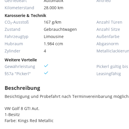
Getriebeart
Automatik
Antrieb
Kilometerstand
28.000 km
Karosserie & Technik
CO₂-Ausstoß
167 g/km
Anzahl Türen
Zustand
Gebrauchtwagen
Anzahl Sitze
Fahrzeugtyp
Limousine
Außenfarbe
Hubraum
1.984 ccm
Abgasnorm
Zylinder
4
Metallic­lackieru
Weitere Vorteile
Gewährleistung
Pickerl gültig bis
§57a "Pickerl"
Leasingfähig
Beschreibung
Besichtigung und Probefahrt nach Terminvereinbarung möglich
VW Golf 8 GTI Aut.
1-Besitz
Farbe: Kings Red Metallic