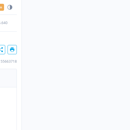
en
5.640
155663718