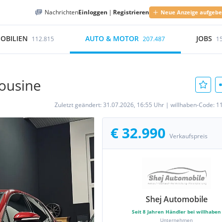
Nachrichten
Einloggen
|
Registrieren
Neue Anzeige aufgeb
OBILIEN
AUTO & MOTOR
JOBS
112.815
207.487
1
ousine
Zuletzt geändert:
31.07.2026, 16:55 Uhr
|
willhaben-Code:
1
€ 32.990
Verkaufspreis
Shej Automobile
Seit
8
Jahren Händler bei willhaben
Unternehmen