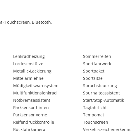
t (Touchscreen, Bluetooth,
Lenkradheizung
Sommerreifen
Lordosenstütze
Sportfahrwerk
Metallic-Lackierung
Sportpaket
Mittelarmlehne
Sportsitze
Müdigkeitswarnsystem
Sprachsteuerung
Multifunktionslenkrad
Spurhalteassistent
Notbremsassistent
Start/Stop-Automatik
Parksensor hinten
Tagfahrlicht
Parksensor vorne
Tempomat
Reifendruckkontrolle
Touchscreen
oid Auto)
Rückfahrkamera
Verkehrszeichenerkenn