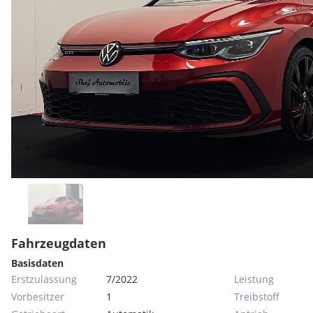
Fahrzeugdaten
Basisdaten
Erstzulassung
7/2022
Leistung
Vorbesitzer
1
Treibstoff