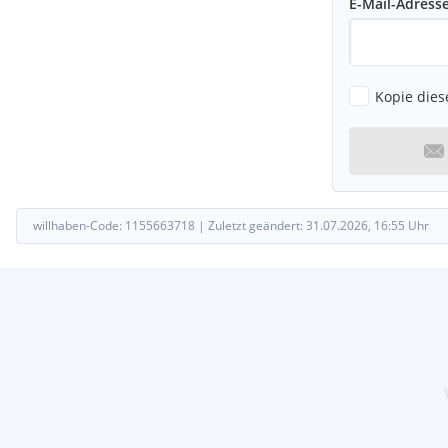
E-Mail-Adress
Sport-Fahrwerk
Stabilisator vorn
Start/Stop-Anlage
Steckdose 12V im Koffer-/Laderaum
Tagfahrlicht LED
Kopie dies
Türgriffe außen Wagenfarbe
Verbandkasten und Warndreieck
Warnanlage für Sicherheitsgurte vorn und hinten
Wegfahrsperre (elektronisch)
Zentralverriegelung mit Fernbedienung
willhaben-Code:
1155663718
|
Zuletzt geändert:
31.07.2026, 16:55
Uhr
Alle Angaben ohne Gewähr, Irrtümer und Eingabefehler vorbeha
Serienausstattungen:
Warndreieck
Doppelton-Signalhorn
Elektronische Parkbremse inkl. Auto-Hold-Funktion
Müdigkeitserkennung
Reifenkontrollanzeige
Textilfußmatten vorn und hinten
Vorbereitet für ''We Connect'' und ''We Connect Plus''
Vordersitze mit Höheneinstellung
Warnton und -leuchte für nicht angelegte Gurte vorn und hin