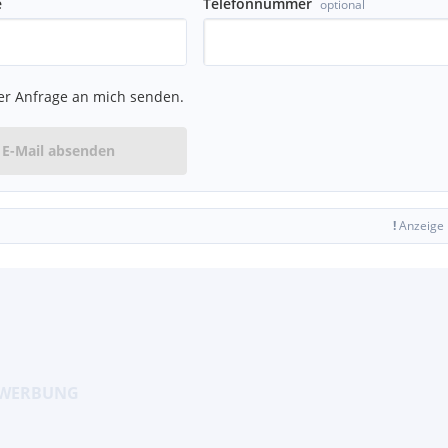
e
Telefonnummer
optional
er Anfrage an mich senden.
E-Mail absenden
!
Anzeige
lten.
ten