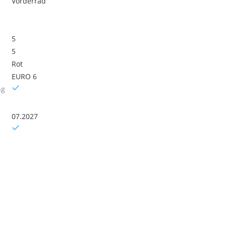
Vorderrad
5
5
Rot
EURO 6
ng
07.2027