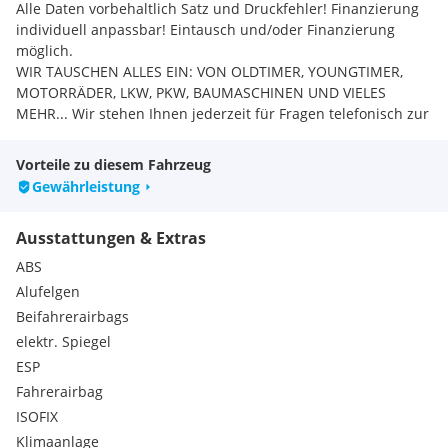
Alle Daten vorbehaltlich Satz und Druckfehler! Finanzierung
individuell anpassbar! Eintausch und/oder Finanzierung
möglich.
WIR TAUSCHEN ALLES EIN: VON OLDTIMER, YOUNGTIMER,
MOTORRÄDER, LKW, PKW, BAUMASCHINEN UND VIELES
MEHR... Wir stehen Ihnen jederzeit für Fragen telefonisch zur
Verfügung oder kommen Sie am besten gleich vorbei! TAF-
RENT Businesspark Udinestr. 43, 9500 Villach
Vorteile zu diesem Fahrzeug
Serienausstattungen:
Gewährleistung
Dieselpartikelfilter
Warndreieck
Ausstattungen & Extras
Taschenhaken im Gepäckraum
Doppelton-Signalhorn
ABS
Dreipunkt-Automatik-Sicherheitsgurte vorn mit
Alufelgen
Höheneinstellung und Gurtstraffer
Beifahrerairbags
Elektronische Parkbremse inkl. Auto-Hold-Funktion
elektr. Spiegel
Karosserie verzinkt
Kopfstützen (3 Stück) hinten
ESP
Lenksäule mit Höhen- und Längseinstellung
Fahrerairbag
Müdigkeitserkennung
ISOFIX
Multikollisionsbremse
Klimaanlage