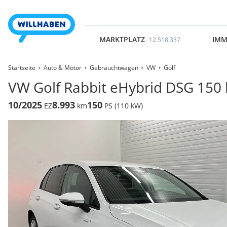
MARKTPLATZ
IMM
12.518.337
Startseite
Auto & Motor
Gebrauchtwagen
VW
Golf
VW Golf Rabbit eHybrid DSG 150
10/2025
8.993
150
EZ
km
PS (110 kW)