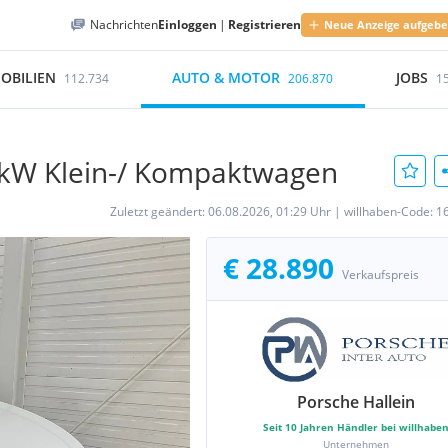
Nachrichten
Einloggen
|
Registrieren
Neue Anzeige aufgeb
OBILIEN
AUTO & MOTOR
JOBS
112.734
206.870
1
 kW Klein-/ Kompaktwagen
Zuletzt geändert:
06.08.2026, 01:29 Uhr
|
willhaben-Code:
1
€ 28.890
Verkaufspreis
Porsche Hallein
Seit
10
Jahren Händler bei willhabe
Unternehmen