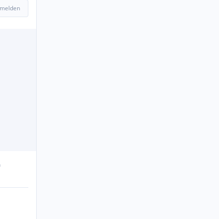
 melden
n