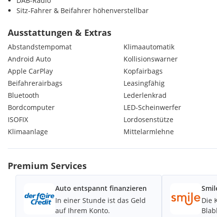
DAB-Radio
Sitz-Fahrer & Beifahrer höhenverstellbar
Ausstattungen & Extras
Abstandstempomat
Klimaautomatik
Android Auto
Kollisionswarner
Apple CarPlay
Kopfairbags
Beifahrerairbags
Leasingfähig
Bluetooth
Lederlenkrad
Bordcomputer
LED-Scheinwerfer
ISOFIX
Lordosenstütze
Klimaanlage
Mittelarmlehne
Premium Services
Auto entspannt finanzieren
Smil
In einer Stunde ist das Geld
Die 
auf Ihrem Konto.
Blab