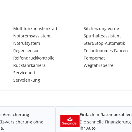
Multifunktionslenkrad
Sitzheizung vorne
Notbremsassistent
Spurhalteassistent
Notrufsystem
Start/Stop-Automatik
Regensensor
Teilautonomes Fahren
Reifendruckkontrolle
Tempomat
Rückfahrkamera
Wegfahrsperre
Serviceheft
Servolenkung
e Versicherung
Einfach in Raten bezahlen
Kfz-Versicherung ohne
Die schnelle Finanzierung 
la.
Ihr Auto