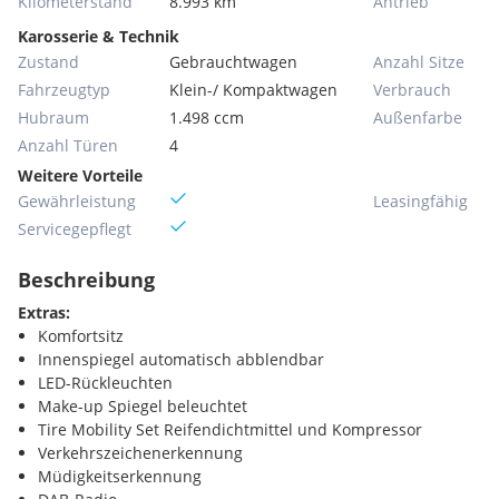
Kilometerstand
8.993 km
Antrieb
Karosserie & Technik
Zustand
Gebrauchtwagen
Anzahl Sitze
Fahrzeugtyp
Klein-/ Kompaktwagen
Verbrauch
Hubraum
1.498 ccm
Außenfarbe
Anzahl Türen
4
Weitere Vorteile
Gewährleistung
Leasingfähig
Servicegepflegt
Beschreibung
Extras:
Komfortsitz
Innenspiegel automatisch abblendbar
LED-Rückleuchten
Make-up Spiegel beleuchtet
Tire Mobility Set Reifendichtmittel und Kompressor
Verkehrszeichenerkennung
Müdigkeitserkennung