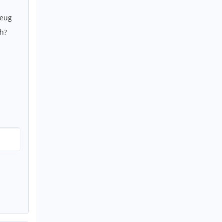
zeug
h?