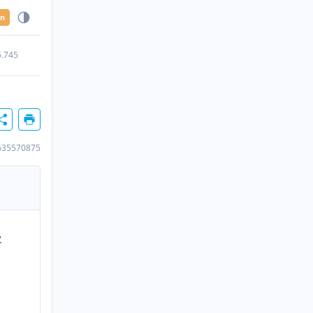
en
5.745
635570875
n