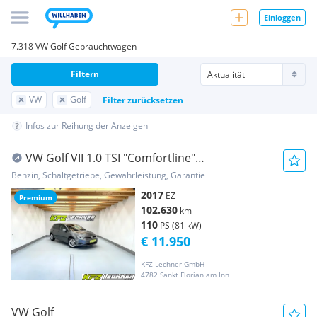
Einloggen
7.318 VW Golf Gebrauchtwagen
Filtern
VW
Golf
Filter zurücksetzen
Infos zur Reihung der Anzeigen
VW Golf VII 1.0 TSI "Comfortline"
SITZH*PDC*FREISP...
Benzin, Schaltgetriebe, Gewährleistung, Garantie
2017
EZ
Premium
102.630
km
110
PS (81 kW)
€ 11.950
KFZ Lechner GmbH
4782 Sankt Florian am Inn
VW Golf