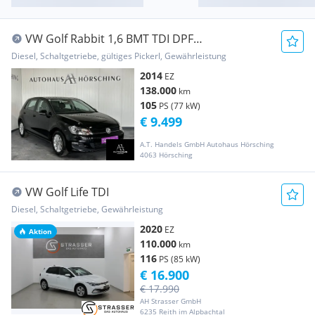
VW Golf Rabbit 1,6 BMT TDI DPF
4Motion//ALLRAD//
Diesel, Schaltgetriebe, gültiges Pickerl, Gewährleistung
2014
EZ
138.000
km
105
PS (77 kW)
€ 9.499
A.T. Handels GmbH Autohaus Hörsching
4063 Hörsching
VW Golf Life TDI
Diesel, Schaltgetriebe, Gewährleistung
2020
EZ
Aktion
110.000
km
116
PS (85 kW)
€ 16.900
€ 17.990
AH Strasser GmbH
6235 Reith im Alpbachtal