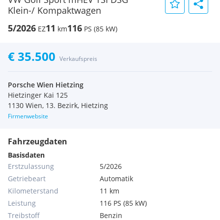
Klein-/ Kompaktwagen
5/2026
11
116
EZ
km
PS (85 kW)
€ 35.500
Verkaufspreis
Porsche Wien Hietzing
Hietzinger Kai 125
1130 Wien, 13. Bezirk, Hietzing
Firmenwebsite
Fahrzeugdaten
Basisdaten
Erstzulassung
5/2026
Getriebeart
Automatik
Kilometerstand
11 km
Leistung
116 PS (85 kW)
Treibstoff
Benzin