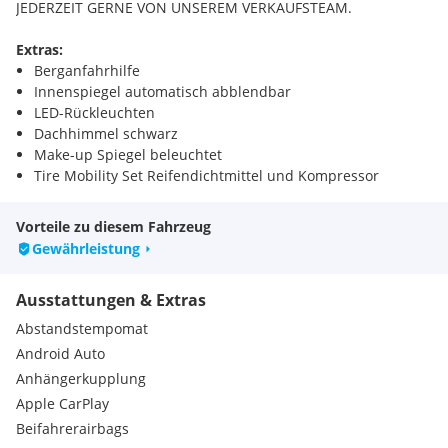
JEDERZEIT GERNE VON UNSEREM VERKAUFSTEAM.
Extras:
Berganfahrhilfe
Innenspiegel automatisch abblendbar
LED-Rückleuchten
Dachhimmel schwarz
Make-up Spiegel beleuchtet
Tire Mobility Set Reifendichtmittel und Kompressor
Verkehrszeichenerkennung
Müdigkeitserkennung
Vorteile zu diesem Fahrzeug
DAB-Radio
Gewährleistung
Sitz-Fahrer & Beifahrer höhenverstellbar
Ausstattungen & Extras
Abstandstempomat
Android Auto
Anhängerkupplung
Apple CarPlay
Beifahrerairbags