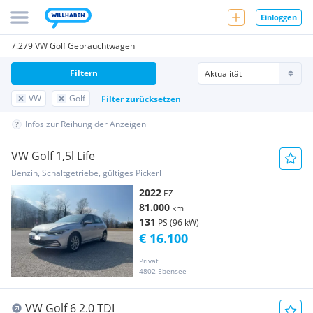
Einloggen
7.279 VW Golf Gebrauchtwagen
Filtern
VW
Golf
Filter zurücksetzen
Infos zur Reihung der Anzeigen
VW Golf 1,5l Life
Benzin, Schaltgetriebe, gültiges Pickerl
2022
EZ
81.000
km
131
PS (96 kW)
€ 16.100
Privat
4802 Ebensee
VW Golf 6 2.0 TDI