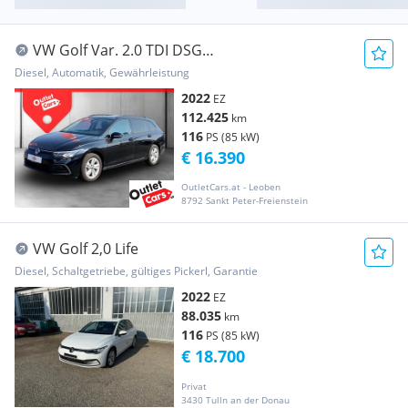
VW Golf Var. 2.0 TDI DSG
ASSIST+LED+NAVI+RADAR+LM
Diesel, Automatik, Gewährleistung
2022
EZ
112.425
km
116
PS (85 kW)
€ 16.390
OutletCars.at - Leoben
8792 Sankt Peter-Freienstein
VW Golf 2,0 Life
Diesel, Schaltgetriebe, gültiges Pickerl, Garantie
2022
EZ
88.035
km
116
PS (85 kW)
€ 18.700
Privat
3430 Tulln an der Donau