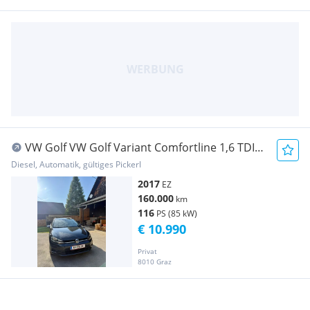
VW Golf VW Golf Variant Comfortline 1,6 TDI
DSG
Diesel, Automatik, gültiges Pickerl
2017
EZ
160.000
km
116
PS (85 kW)
€ 10.990
Privat
8010 Graz