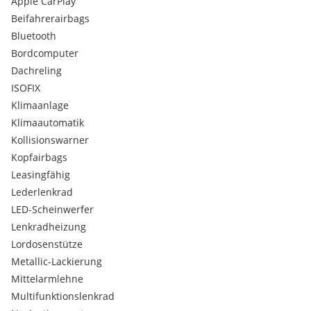
Apple CarPlay
Beifahrerairbags
Bluetooth
Bordcomputer
Dachreling
ISOFIX
Klimaanlage
Klimaautomatik
Kollisionswarner
Kopfairbags
Leasingfähig
Lederlenkrad
LED-Scheinwerfer
Lenkradheizung
Lordosenstütze
Metallic-Lackierung
Mittelarmlehne
Multifunktionslenkrad