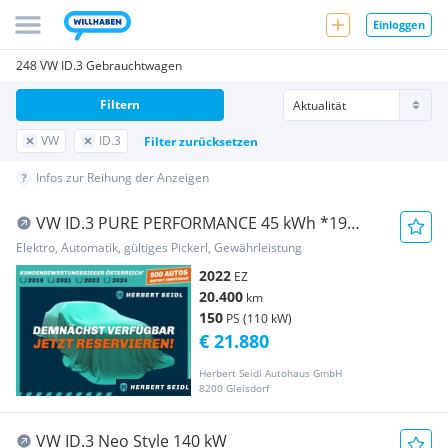
Einloggen
248 VW ID.3 Gebrauchtwagen
Filtern
VW
ID.3
Filter zurücksetzen
Infos zur Reihung der Anzeigen
VW ID.3 PURE PERFORMANCE 45 kWh *19
ZOLL / VIRTUEL...
Elektro, Automatik, gültiges Pickerl, Gewährleistung
2022
EZ
20.400
km
150
PS (110 kW)
€ 21.880
Herbert Seidl Autohaus GmbH
8200 Gleisdorf
VW ID.3 Neo Style 140 kW