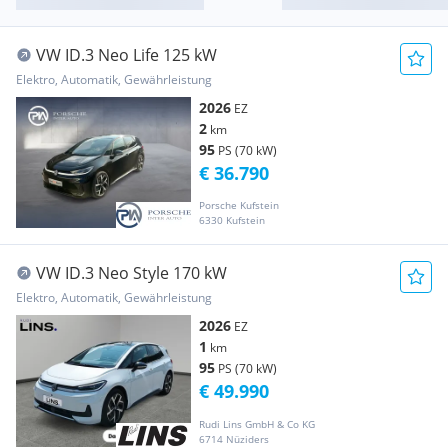
VW ID.3 Neo Life 125 kW
Elektro, Automatik, Gewährleistung
2026
EZ
2
km
95
PS (70 kW)
€ 36.790
Porsche Kufstein
6330 Kufstein
VW ID.3 Neo Style 170 kW
Elektro, Automatik, Gewährleistung
2026
EZ
1
km
95
PS (70 kW)
€ 49.990
Rudi Lins GmbH & Co KG
6714 Nüziders