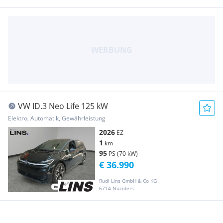
VW ID.3 Neo Life 125 kW
Elektro, Automatik, Gewährleistung
2026
EZ
1
km
95
PS (70 kW)
€ 36.990
Rudi Lins GmbH & Co KG
6714 Nüziders