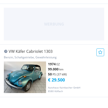
VW Käfer Cabriolet 1303
Benzin, Schaltgetriebe, Gewährleistung
1974
EZ
99.000
km
50
PS (37 kW)
€ 29.500
Autohaus Kainbacher GmbH
8580 Köflach