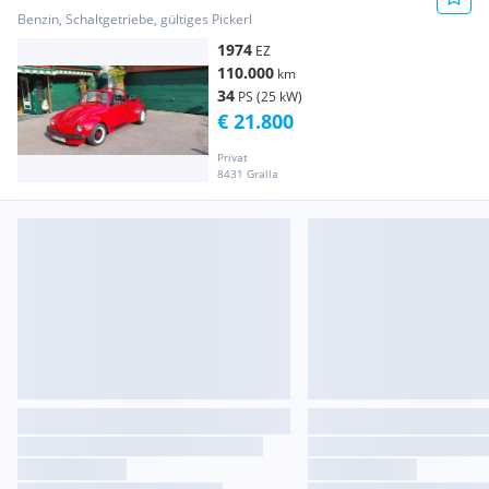
Benzin, Schaltgetriebe, gültiges Pickerl
1974
EZ
110.000
km
34
PS (25 kW)
€ 21.800
Privat
8431 Gralla