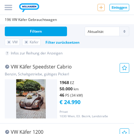
Einloggen
196 VW Käfer Gebrauchtwagen
Filtern
VW
Käfer
Filter zurücksetzen
Infos zur Reihung der Anzeigen
VW Käfer Speedster Cabrio
Benzin, Schaltgetriebe, gültiges Pickerl
1968
EZ
50.000
km
46
PS (34 kW)
€ 24.990
Privat
1030 Wien, 03. Bezirk, Landstraße
VW Käfer 1200