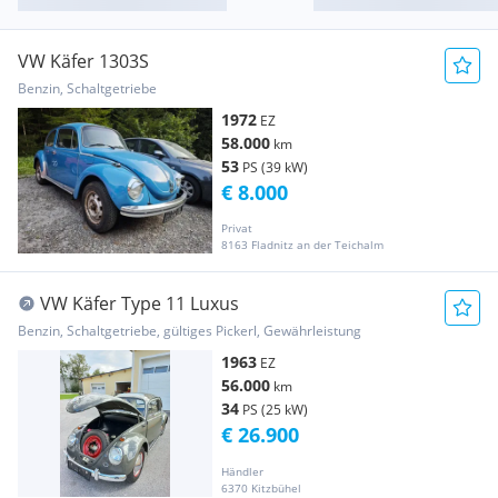
VW Käfer 1303S
Benzin, Schaltgetriebe
1972
EZ
58.000
km
53
PS (39 kW)
€ 8.000
Privat
8163 Fladnitz an der Teichalm
VW Käfer Type 11 Luxus
Benzin, Schaltgetriebe, gültiges Pickerl, Gewährleistung
1963
EZ
56.000
km
34
PS (25 kW)
€ 26.900
Händler
6370 Kitzbühel